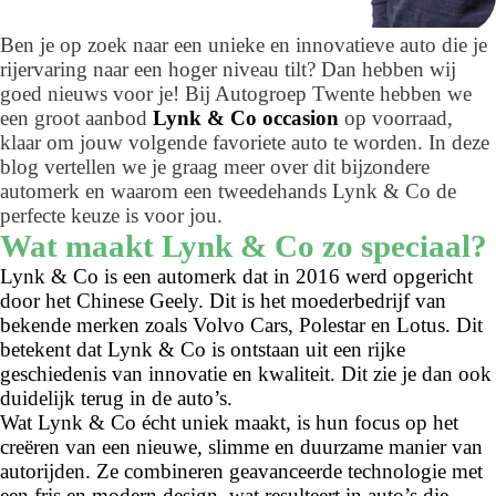
Ben je op zoek naar een unieke en innovatieve auto die je
rijervaring naar een hoger niveau tilt? Dan hebben wij
goed nieuws voor je! Bij Autogroep Twente hebben we
een groot aanbod
Lynk & Co occasion
op voorraad,
klaar om jouw volgende favoriete auto te worden. In deze
blog vertellen we je graag meer over dit bijzondere
automerk en waarom een tweedehands Lynk & Co de
perfecte keuze is voor jou.
Wat maakt Lynk & Co zo speciaal?
Lynk & Co is een automerk dat in 2016 werd opgericht
door het Chinese Geely. Dit is het moederbedrijf van
bekende merken zoals Volvo Cars, Polestar en Lotus. Dit
betekent dat Lynk & Co is ontstaan uit een rijke
geschiedenis van innovatie en kwaliteit. Dit zie je dan ook
duidelijk terug in de auto’s.
Wat Lynk & Co écht uniek maakt, is hun focus op het
creëren van een nieuwe, slimme en duurzame manier van
autorijden. Ze combineren geavanceerde technologie met
een fris en modern design, wat resulteert in auto’s die