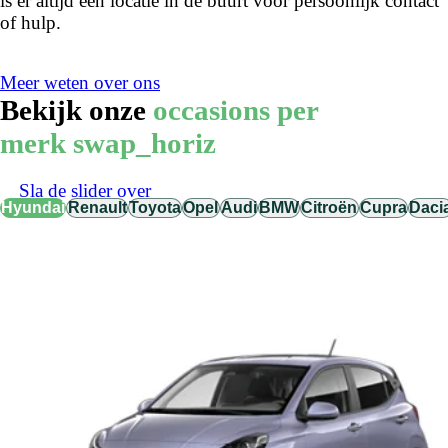
is er altijd een locatie in de buurt voor persoonlijk contact
of hulp.
Meer weten over ons
Bekijk onze
occasions per
merk
swap_horiz
Sla de slider over
Hyundai
Renault
Toyota
Opel
Audi
BMW
Citroën
Cupra
Daci