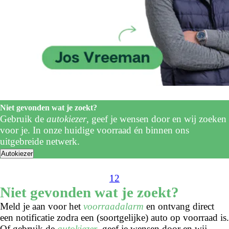
Niet gevonden wat je zoekt?
Gebruik de
autokiezer
, geef je wensen door en wij zoeken
voor je. In onze huidige voorraad én binnen ons
uitgebreide netwerk.
Autokiezer
1
2
Niet gevonden wat je zoekt?
Meld je aan voor het
voorraadalarm
en ontvang direct
een notificatie zodra een (soortgelijke) auto op voorraad is.
Of gebruik de
autokiezer
, geef je wensen door en wij