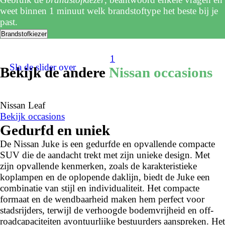
weet binnen 1 minuut welk brandstoftype het beste bij je
past.
Brandstofkiezer
1
Sla de slider over
Bekijk de andere
Nissan occasions
Nissan Leaf
Bekijk occasions
Gedurfd en uniek
De Nissan Juke is een gedurfde en opvallende compacte
SUV die de aandacht trekt met zijn unieke design. Met
zijn opvallende kenmerken, zoals de karakteristieke
koplampen en de oplopende daklijn, biedt de Juke een
combinatie van stijl en individualiteit. Het compacte
formaat en de wendbaarheid maken hem perfect voor
stadsrijders, terwijl de verhoogde bodemvrijheid en off-
roadcapaciteiten avontuurlijke bestuurders aanspreken. Het