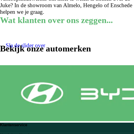
Juke? In de showroom van Almelo, Hengelo of Enschede
helpen we je graag.
Wat klanten over ons zeggen...
Sla de slider over
Bekijk onze automerken
Klantenservice
Veelgestelde vragen