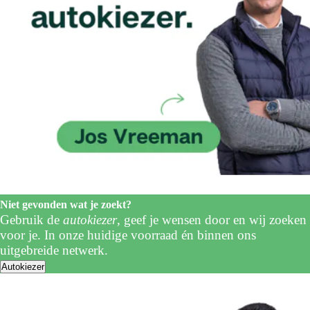
Niet gevonden wat je zoekt?
Gebruik de
autokiezer
, geef je wensen door en wij zoeken
voor je. In onze huidige voorraad én binnen ons
uitgebreide netwerk.
Autokiezer