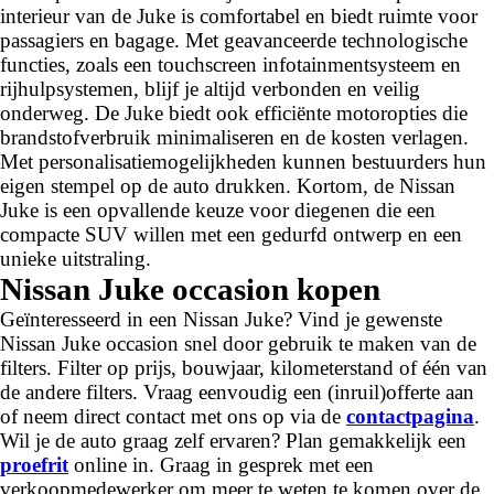
interieur van de Juke is comfortabel en biedt ruimte voor
passagiers en bagage. Met geavanceerde technologische
functies, zoals een touchscreen infotainmentsysteem en
rijhulpsystemen, blijf je altijd verbonden en veilig
onderweg. De Juke biedt ook efficiënte motoropties die
brandstofverbruik minimaliseren en de kosten verlagen.
Met personalisatiemogelijkheden kunnen bestuurders hun
eigen stempel op de auto drukken. Kortom, de Nissan
Juke is een opvallende keuze voor diegenen die een
compacte SUV willen met een gedurfd ontwerp en een
unieke uitstraling.
Nissan Juke occasion kopen
Geïnteresseerd in een Nissan Juke? Vind je gewenste
Nissan Juke occasion snel door gebruik te maken van de
filters. Filter op prijs, bouwjaar, kilometerstand of één van
de andere filters. Vraag eenvoudig een (inruil)offerte aan
of neem direct contact met ons op via de
contactpagina
.
Wil je de auto graag zelf ervaren? Plan gemakkelijk een
proefrit
online in. Graag in gesprek met een
verkoopmedewerker om meer te weten te komen over de