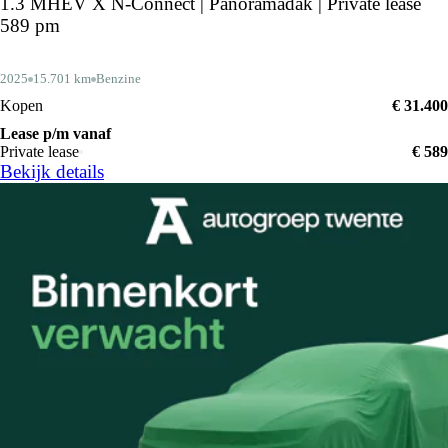
1.3 MHEV X N-Connect | Panoramadak | Private lease
589 pm
2025
15.701 km
Benzine
Kopen
€ 31.400
Lease p/m vanaf
Private lease
€ 589
Bekijk details