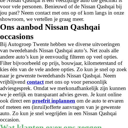
de Nissan Qashqai is een veelzijdige auto die geschikt is
voor vele personen. Benieuwd of de Nissan Qashqai bij
jou past? Neem contact met ons op of kom langs in onze
showroom, we vertellen je graag meer.
Ons aanbod Nissan Qashqai
occasions
Bij Autogroep Twente hebben we diverse uitvoeringen
van tweedehands Nissan Qashqai auto’s. Net zoals alle
andere auto’s kun je eenvoudig filteren op veel opties.
Filter bijvoorbeeld op prijs, bouwjaar, kilometerstand of
kies één van de vele andere opties. Zo kun je snel op zoek
naar je gewenste tweedehands Nissan Qashqai. Neem
vrijblijvend
contact
met ons op voor persoonlijk
adviesgesprek. Omdat we merkonafhankelijk zijn kunnen
we je eerlijk en transparant advies geven. Je kunt online
ook direct een
proefrit inplannen
om de auto te ervaren
of meteen een (inruil)offerte aanvragen van je gewenste
auto. Zo kun je snel wegrijden in een Nissan Qashqai
occasion.
Wat klanten over ons zeggen...