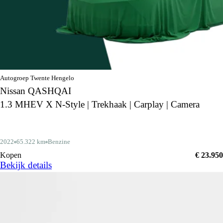
Autogroep Twente Hengelo
Nissan QASHQAI
1.3 MHEV X N-Style | Trekhaak | Carplay | Camera
2022
65.322 km
Benzine
Kopen
€ 23.950
Bekijk details