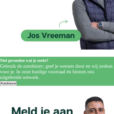
Niet gevonden wat je zoekt?
Gebruik de
autokiezer
, geef je wensen door en wij zoeken
voor je. In onze huidige voorraad én binnen ons
uitgebreide netwerk.
Autokiezer