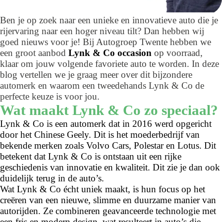
Ben je op zoek naar een unieke en innovatieve auto die je
rijervaring naar een hoger niveau tilt? Dan hebben wij
goed nieuws voor je! Bij Autogroep Twente hebben we
een groot aanbod
Lynk & Co occasion
op voorraad,
klaar om jouw volgende favoriete auto te worden. In deze
blog vertellen we je graag meer over dit bijzondere
automerk en waarom een tweedehands Lynk & Co de
perfecte keuze is voor jou.
Wat maakt Lynk & Co zo speciaal?
Lynk & Co is een automerk dat in 2016 werd opgericht
door het Chinese Geely. Dit is het moederbedrijf van
bekende merken zoals Volvo Cars, Polestar en Lotus. Dit
betekent dat Lynk & Co is ontstaan uit een rijke
geschiedenis van innovatie en kwaliteit. Dit zie je dan ook
duidelijk terug in de auto’s.
Wat Lynk & Co écht uniek maakt, is hun focus op het
creëren van een nieuwe, slimme en duurzame manier van
autorijden. Ze combineren geavanceerde technologie met
een fris en modern design, wat resulteert in auto’s die