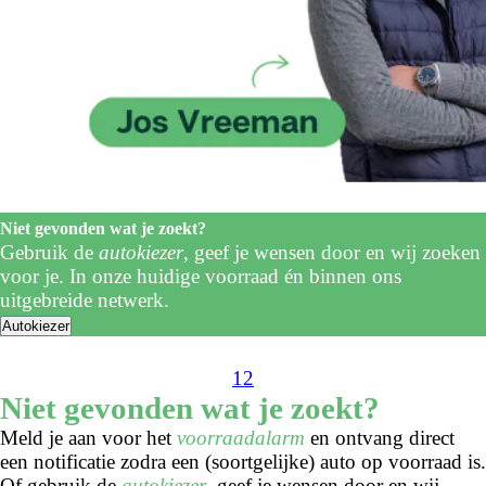
Niet gevonden wat je zoekt?
Gebruik de
autokiezer
, geef je wensen door en wij zoeken
voor je. In onze huidige voorraad én binnen ons
uitgebreide netwerk.
Autokiezer
1
2
Niet gevonden wat je zoekt?
Meld je aan voor het
voorraadalarm
en ontvang direct
een notificatie zodra een (soortgelijke) auto op voorraad is.
Of gebruik de
autokiezer
, geef je wensen door en wij