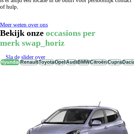
is er altijd een locatie in de buurt voor persoonlijk contact
of hulp.
Meer weten over ons
Bekijk onze
occasions per
merk
swap_horiz
Sla de slider over
Hyundai
Renault
Toyota
Opel
Audi
BMW
Citroën
Cupra
Daci