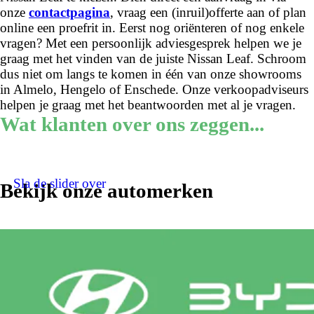
onze
contactpagina
, vraag een (inruil)offerte aan of plan
online een proefrit in. Eerst nog oriënteren of nog enkele
vragen? Met een persoonlijk adviesgesprek helpen we je
graag met het vinden van de juiste Nissan Leaf. Schroom
dus niet om langs te komen in één van onze showrooms
in Almelo, Hengelo of Enschede. Onze verkoopadviseurs
helpen je graag met het beantwoorden met al je vragen.
Wat klanten over ons zeggen...
Sla de slider over
Bekijk onze automerken