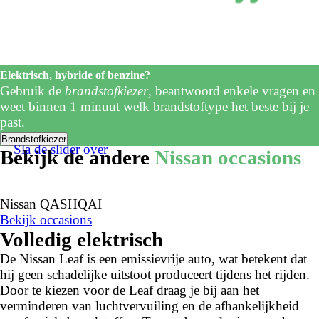
Elektrisch, hybride of benzine?
Gebruik de
brandstofkiezer
, beantwoord enkele vragen en
weet binnen 1 minuut welk brandstoftype het beste bij je
past.
Brandstofkiezer
Sla de slider over
Bekijk de andere
Nissan occasions
Nissan QASHQAI
Bekijk occasions
Volledig elektrisch
De Nissan Leaf is een emissievrije auto, wat betekent dat
hij geen schadelijke uitstoot produceert tijdens het rijden.
Door te kiezen voor de Leaf draag je bij aan het
verminderen van luchtvervuiling en de afhankelijkheid