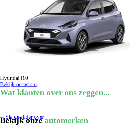
Hyundai i10
Bekijk occasions
Wat klanten over ons zeggen...
Sla de slider over
Bekijk onze
automerken