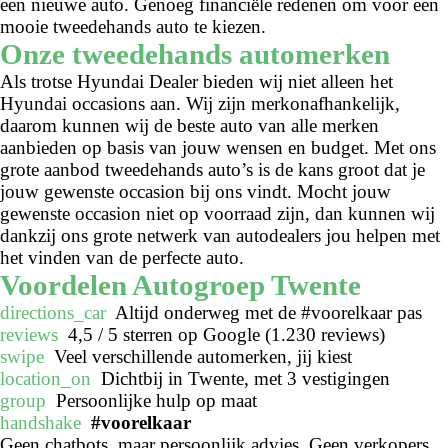
een nieuwe auto. Genoeg financiële redenen om voor een
mooie tweedehands auto te kiezen.
Onze tweedehands automerken
Als trotse Hyundai Dealer bieden wij niet alleen het
Hyundai occasions aan. Wij zijn merkonafhankelijk,
daarom kunnen wij de beste auto van alle merken
aanbieden op basis van jouw wensen en budget. Met ons
grote aanbod tweedehands auto’s is de kans groot dat je
jouw gewenste occasion bij ons vindt. Mocht jouw
gewenste occasion niet op voorraad zijn, dan kunnen wij
dankzij ons grote netwerk van autodealers jou helpen met
het vinden van de perfecte auto.
Voordelen Autogroep Twente
directions_car
Altijd onderweg met de #voorelkaar pas
reviews
4,5 / 5 sterren op Google (1.230 reviews)
swipe
Veel verschillende automerken, jij kiest
location_on
Dichtbij in Twente, met 3 vestigingen
group
Persoonlijke hulp op maat
handshake
#voorelkaar
Geen chatbots, maar persoonlijk advies. Geen verkopers