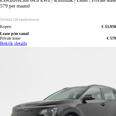
ExecutiveLine 64.8 kWh | schuifdak | Leder | Private lease
579 per maand
2024
24.226 km
Elektrisch
Kopen
€ 33.950
Lease p/m vanaf
Private lease
€ 579
Bekijk details