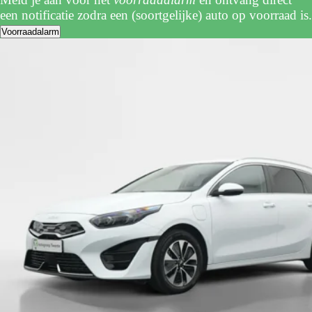
een notificatie zodra een (soortgelijke) auto op voorraad is.
Voorraadalarm