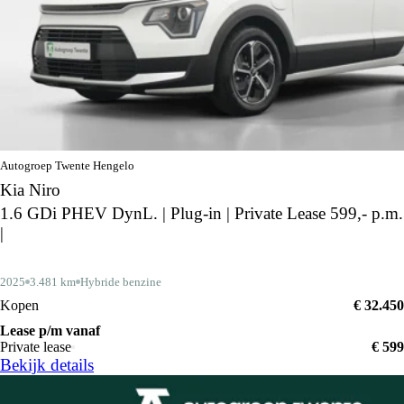
Autogroep Twente Hengelo
Kia Niro
1.6 GDi PHEV DynL. | Plug-in | Private Lease 599,- p.m.
|
2025
3.481 km
Hybride benzine
Kopen
€ 32.450
Lease p/m vanaf
Private lease
€ 599
Bekijk details