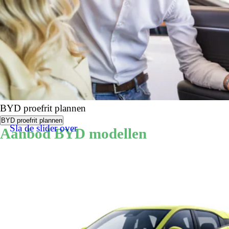
BYD proefrit plannen
BYD proefrit plannen
Sla de slider over
Aanbod BYD modellen