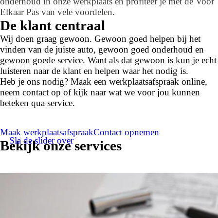
onderhoud in onze werkplaats en profiteer je met de Voor
Elkaar Pas van vele voordelen.
De klant centraal
Wij doen graag gewoon. Gewoon goed helpen bij het
vinden van de juiste auto, gewoon goed onderhoud en
gewoon goede service. Want als dat gewoon is kun je echt
luisteren naar de klant en helpen waar het nodig is.
Heb je ons nodig? Maak een werkplaatsafspraak online,
neem contact op of kijk naar wat we voor jou kunnen
beteken qua service.
Maak werkplaatsafspraak
Contact opnemen
Sla de slider over
Bekijk onze services