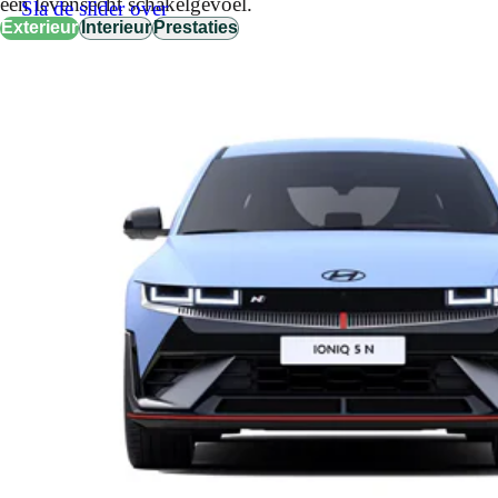
een levensecht schakelgevoel.
Sla de slider over
Exterieur
Interieur
Prestaties