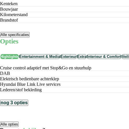
Kenteken
Bouwjaar
Kilometerstand
Brandstof
Alle specificaties
Opties
Highlights
Entertainment & Media
Exterieur
Extra
Interieur & Comfort
Vei
cruise control adaptief met Stop&Go en stuurhulp
DAB
elektrisch bedienbare achterklep
Hyundai Blue Link Live services
lederen/stof bekleding
nog 3 opties
Alle opties