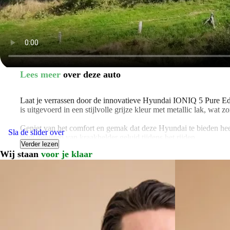
Lees meer
over deze auto
Laat je verrassen door de innovatieve Hyundai IONIQ 5 Pure Edi
is uitgevoerd in een stijlvolle grijze kleur met metallic lak, wat 
Geniet van het comfort en gemak dat deze Hyundai te bieden heeft
Sla de slider over
kunt genieten van kraakhelder geluid tijdens het rijden.
Verder lezen
Wij staan
voor je klaar
Daarnaast is deze Hyundai IONIQ 5 voorzien van handige feature
voor uitstekend zicht in alle rijomstandigheden, waardoor veiligh
Stap in en ervaar luxe op maat met de lederen/stof bekleding en
ervoor dat je altijd de juiste route vindt, waar je ook naartoe gaat.
Met Hyundai Blue Link Live services ben je altijd verbonden en u
tillen.