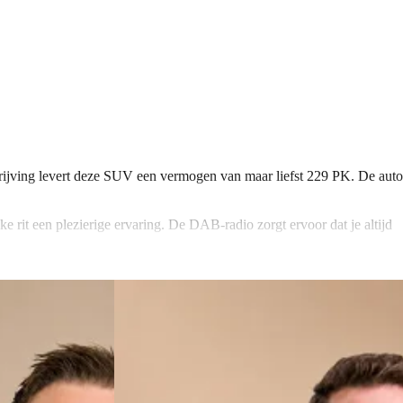
drijving levert deze SUV een vermogen van maar liefst 229 PK. De auto
 rit een plezierige ervaring. De DAB-radio zorgt ervoor dat je altijd
 van bagage een fluitje van een cent maakt. De LED koplampen zorgen
n die verwarmd kunnen worden. Het navigatiesysteem met full map zorgt
 andere handige features die jouw rijervaring naar een hoger niveau