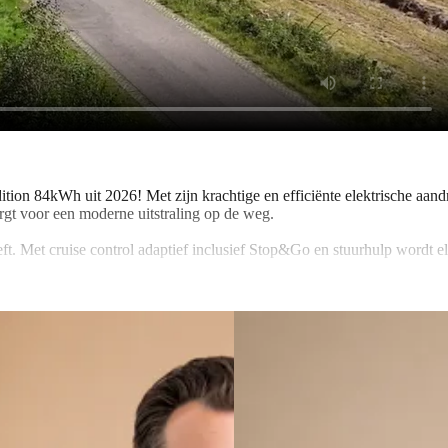
tion 84kWh uit 2026! Met zijn krachtige en efficiënte elektrische aan
zorgt voor een moderne uitstraling op de weg.
. Met cruise control adaptief inclusief Stop&Go en stuurhulp wordt elke
s zoals een elektrisch bedienbare achterklep, wat het in- en uitladen
eid altijd gewaarborgd is.
 geniet van de extra warmte tijdens koude dagen dankzij de voorstoele
p-to-date. Blijf op de hoogte van verkeersinformatie, weerberichten en