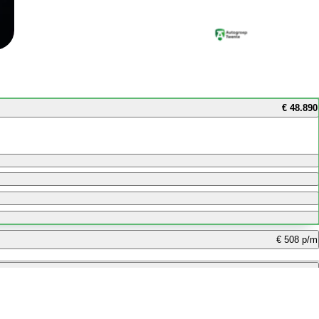
€ 48.890
€ 508 p/m
€ 420 p/m