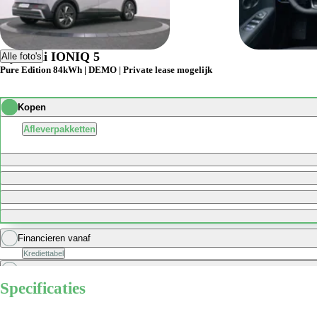
Hyundai IONIQ 5
Alle foto's
Pure Edition 84kWh | DEMO | Private lease mogelijk
Kopen
Afleverpakketten
Financieren vanaf
Krediettabel
Zakelijk financieren vanaf
excl. BTW
Specificaties