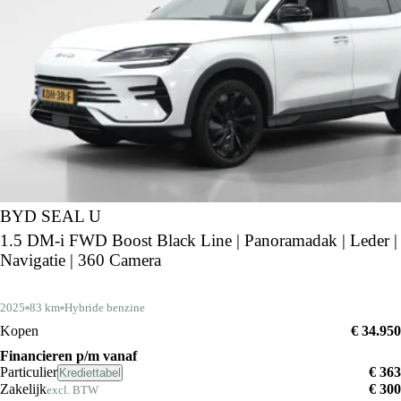
BYD SEAL U
1.5 DM-i FWD Boost Black Line | Panoramadak | Leder |
Navigatie | 360 Camera
2025
83 km
Hybride benzine
Kopen
€ 34.950
Financieren p/m vanaf
Particulier
€ 363
Krediettabel
Zakelijk
€ 300
excl. BTW