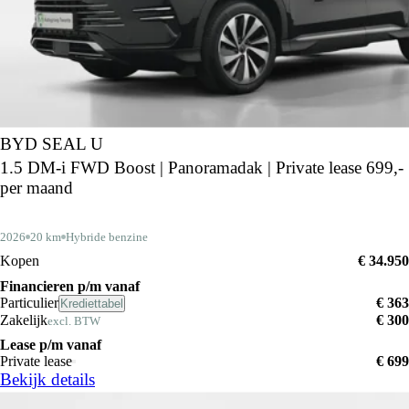
BYD SEAL U
1.5 DM-i FWD Boost | Panoramadak | Private lease 699,-
per maand
2026
20 km
Hybride benzine
Kopen
€ 34.950
Financieren p/m vanaf
Particulier
€ 363
Krediettabel
Zakelijk
€ 300
excl. BTW
Lease p/m vanaf
Private lease
€ 699
Bekijk details