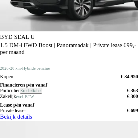
BYD SEAL U
1.5 DM-i FWD Boost | Panoramadak | Private lease 699,-
per maand
2026
20 km
Hybride benzine
Kopen
€ 34.950
Financieren p/m vanaf
Particulier
€ 363
Krediettabel
Zakelijk
€ 300
excl. BTW
Lease p/m vanaf
Private lease
€ 699
Bekijk details