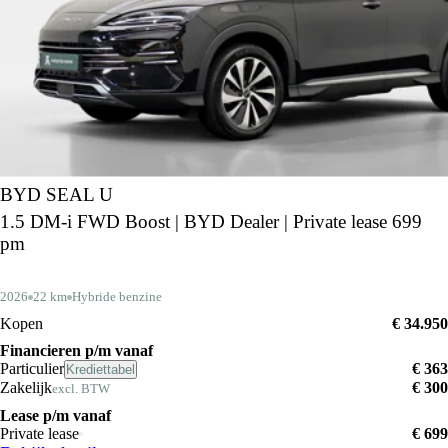
BYD SEAL U
1.5 DM-i FWD Boost | BYD Dealer | Private lease 699
pm
2026
22 km
Hybride benzine
Kopen
€ 34.950
Financieren p/m vanaf
Particulier
€ 363
Krediettabel
Zakelijk
€ 300
excl. BTW
Lease p/m vanaf
Private lease
€ 699