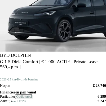
BYD DOLPHIN
G 1.5 DM-i Comfort | € 1.000 ACTIE | Private Lease
569,- p.m. |
2026
25 km
Hybride benzine
Kopen
€ 28.740
Financieren p/m vanaf
Particulier
€ 299
Krediettabel
Zakelijk
€ 247
excl. BTW