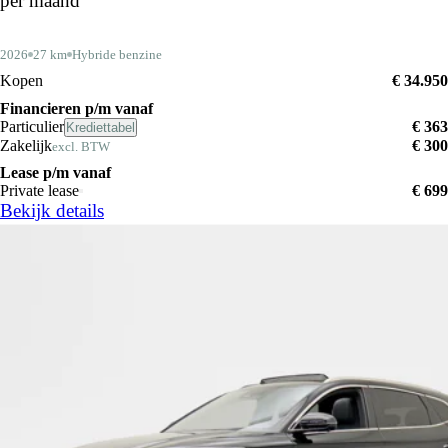
per maand
2026
27 km
Hybride benzine
Kopen
€ 34.950
Financieren p/m vanaf
Particulier
€ 363
Krediettabel
Zakelijk
€ 300
excl. BTW
Lease p/m vanaf
Private lease
€ 699
Bekijk details