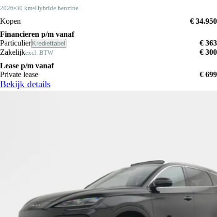
2026
30 km
Hybride benzine
Kopen
€ 34.950
Financieren p/m vanaf
Particulier
€ 363
Krediettabel
Zakelijk
€ 300
excl. BTW
Lease p/m vanaf
Private lease
€ 699
Bekijk details