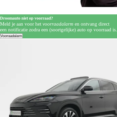
Droomauto niet op voorraad?
Meld je aan voor het
voorraadalarm
en ontvang direct
een notificatie zodra een (soortgelijke) auto op voorraad is.
Voorraadalarm