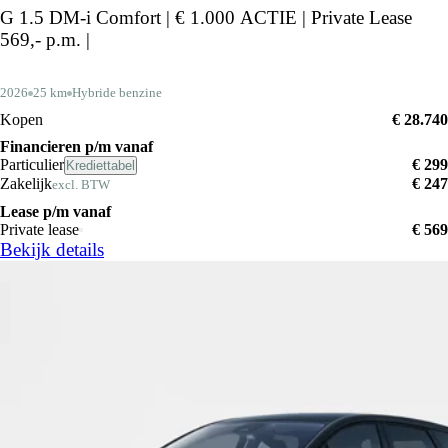
G 1.5 DM-i Comfort | € 1.000 ACTIE | Private Lease
569,- p.m. |
2026
25 km
Hybride benzine
Kopen
€ 28.740
Financieren p/m vanaf
Particulier
€ 299
Krediettabel
Zakelijk
€ 247
excl. BTW
Lease p/m vanaf
Private lease
€ 569
Bekijk details