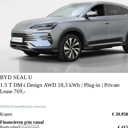
BYD SEAL U
1.5 T DM-i Design AWD 18,3 kWh | Plug-in | Private
Lease 769,-
2026
34 km
Hybride benzine
Kopen
€ 39.950
Financieren p/m vanaf
Particulier
€ 415
Krediettabel