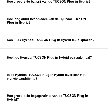
en bereikt een topsnelheid van
191 km/u
.
Hoe groot is de batterij van de TUCSON Plug-in Hybrid?
De TUCSON Plug-in Hybrid beschikt over een
13,8 kWh lithium-ion-polymeer batterij
.
Hoe lang duurt het opladen van de Hyundai TUCSON
Plug-in Hybrid?
Met een geschikt laadpunt kan de batterij in
ongeveer
1,7 uur
worden opgeladen via 32A.
Afhankelijk van de aansluiting bedraagt de laadtijd
Kan ik de Hyundai TUCSON Plug-in Hybrid thuis opladen?
ongeveer
6,5 tot 8,5 uur
.
Ja, de Hyundai TUCSON Plug-in Hybrid is
eenvoudig thuis op te laden via een laadpaal of
geschikte stroomaansluiting. Daarnaast wordt de
Heeft de Hyundai TUCSON Plug-in Hybrid een automaat?
auto standaard geleverd met een laadkabel.
Ja, alle uitvoeringen van de TUCSON Plug-in
Hybrid zijn standaard uitgerust met een
automatische transmissie met 6 versnellingen.
Is de Hyundai TUCSON Plug-in Hybrid leverbaar met
vierwielaandrijving?
Ja, de Hyundai TUCSON Plug-in Hybrid is
beschikbaar als
2WD (voorwielaandrijving)
én
als
4WD (vierwielaandrijving)
.
Hoe groot is de bagageruimte van de TUCSON Plug-in
Hybrid?
De TUCSON Plug-in Hybrid biedt een ruime