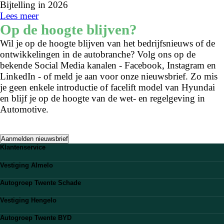
Bijtelling in 2026
Lees meer
Op de hoogte blijven?
Wil je op de hoogte blijven van het bedrijfsnieuws of de
ontwikkelingen in de autobranche? Volg ons op de
bekende Social Media kanalen - Facebook, Instagram en
LinkedIn - of meld je aan voor onze nieuwsbrief. Zo mis
je geen enkele introductie of facelift model van Hyundai
en blijf je op de hoogte van de wet- en regelgeving in
Automotive.
Aanmelden nieuwsbrief
Klantenservice
Veelgestelde vragen
Vestiging Almelo
Stuur ons een WhatsApp
Bekijk vestiging
0546 - 20 00 51
Autogroep Twente Schade
Route plannen
klantencontact@autogroeptwente.nl
Bekijk vestiging
0546 - 86 13 38
Vestiging Hengelo
Route plannen
almelo@autogroeptwente.nl
Bekijk vestiging
0546 - 87 30 21
Autogroep Twente BYD
Route plannen
info@autoschadetwente.nl