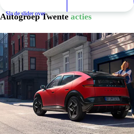
Sla de slider over
Autogroep Twente
acties