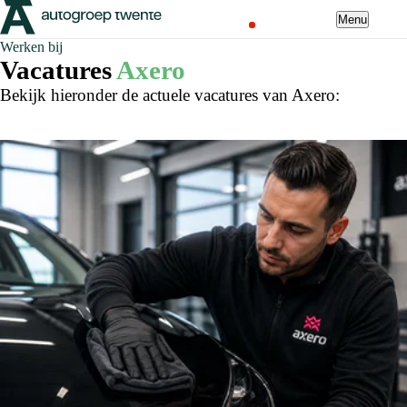
Menu
Werken bij
Vacatures
Axero
Bekijk hieronder de actuele vacatures van Axero: