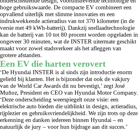
onderscheidende design, vooruitstrevende technologie en
hoge gebruikswaarde. De compacte EV combineert een
opvallend uiterlijk met slimme innovaties en een
indrukwekkende actieradius van tot 370 kilometer (in de
versie met 49 kWh-batterij). Dankzij snellaadtechnologie
kan de batterij van 10 tot 80 procent worden opgeladen in
ongeveer 30 minuten, wat de INSTER uitermate geschikt
maakt voor zowel stadsverkeer als het afleggen van
grotere afstanden.
Een EV die harten verovert
‘De Hyundai INSTER is al sinds zijn introductie enorm
geliefd bij klanten. Het is bijzonder dat ook de vakjury
van de World Car Awards dit nu bevestigt,’ zegt José
Muñoz, President en CEO van Hyundai Motor Company.
‘Deze onderscheiding weerspiegelt onze visie: een
elektrische auto bieden die uitblinkt in design, actieradius,
rijplezier en gebruiksvriendelijkheid. We zijn trots op deze
erkenning en danken iedereen binnen Hyundai – en
natuurlijk de jury – voor hun bijdrage aan dit succes.’