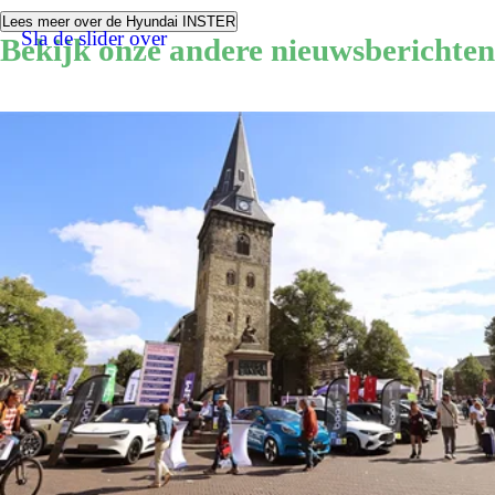
Lees meer over de Hyundai INSTER
Sla de slider over
Bekijk onze andere nieuwsberichten