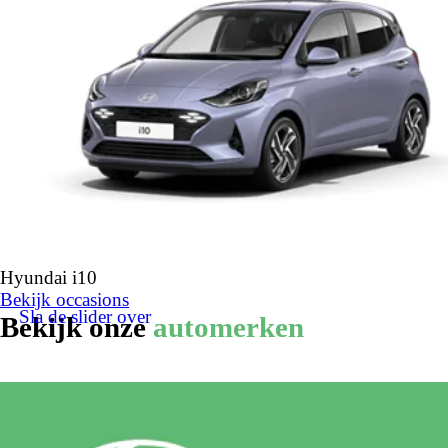
Hyundai i10
Bekijk occasions
Sla de slider over
Bekijk onze
automerken