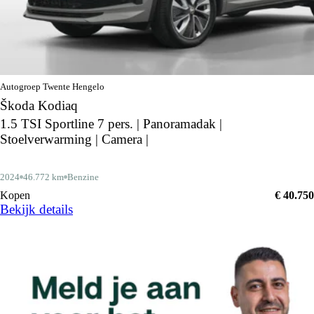
Autogroep Twente Hengelo
Škoda Kodiaq
1.5 TSI Sportline 7 pers. | Panoramadak |
Stoelverwarming | Camera |
2024
46.772 km
Benzine
Kopen
€ 40.750
Bekijk details