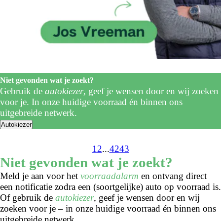
Niet gevonden wat je zoekt?
Gebruik de
autokiezer
, geef je wensen door en wij zoeken
voor je. In onze huidige voorraad én binnen ons
uitgebreide netwerk.
Autokiezer
1
2
...
42
43
Niet gevonden wat je zoekt?
Meld je aan voor het
voorraadalarm
en ontvang direct
een notificatie zodra een (soortgelijke) auto op voorraad is.
Of gebruik de
autokiezer
, geef je wensen door en wij
zoeken voor je – in onze huidige voorraad én binnen ons
uitgebreide netwerk.