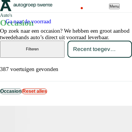
Menu
Auto's
Occasion
Ga naar de voorraad
Op zoek naar een occasion? We hebben een groot aanbod
tweedehands auto’s direct uit voorraad leverbaar.
Filteren
387 voertuigen gevonden
Occasion
Reset alles