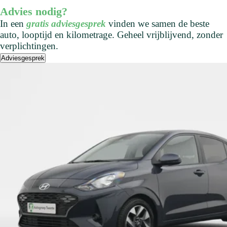
Advies nodig?
In een
gratis adviesgesprek
vinden we samen de beste
auto, looptijd en kilometrage. Geheel vrijblijvend, zonder
verplichtingen.
Adviesgesprek