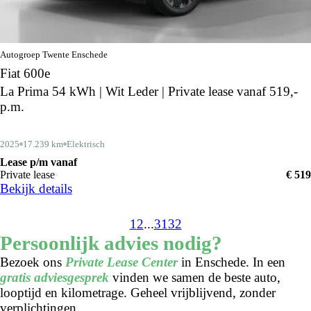
Autogroep Twente Enschede
Fiat 600e
La Prima 54 kWh | Wit Leder | Private lease vanaf 519,-
p.m.
2025
17.239 km
Elektrisch
Lease p/m vanaf
Private lease
€ 519
Bekijk details
1
2
...
31
32
Persoonlijk advies nodig?
Bezoek ons
Private Lease Center
in Enschede. In een
gratis adviesgesprek
vinden we samen de beste auto,
looptijd en kilometrage. Geheel vrijblijvend, zonder
verplichtingen.