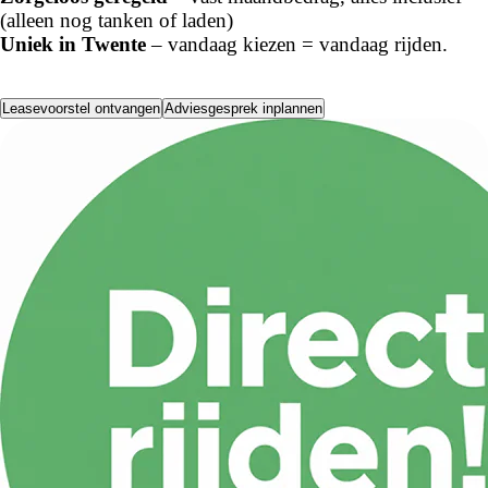
(alleen nog tanken of laden)
Uniek in Twente
– vandaag kiezen = vandaag rijden.
Leasevoorstel ontvangen
Adviesgesprek inplannen