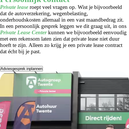
Private lease
roept veel vragen op. Wist je bijvoorbeeld
dat de autoverzekering, wegenbelasting,
onderhoudskosten allemaal in een vast maandbedrag zit.
In een persoonlijk gesprek leggen we dit graag uit, in ons
Private Lease Center
kunnen we bijvoorbeeld eenvoudig
met een rekensom laten zien dat private lease niet duur
hoeft te zijn. Alleen zo krijg je een private lease contract
dat écht bij je past.
Adviesgesprek inplannen