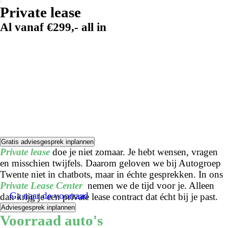
Private lease
Al vanaf €299,- all in
Gratis adviesgesprek inplannen
Private lease
doe je niet zomaar. Je hebt wensen, vragen
en misschien twijfels. Daarom geloven we bij Autogroep
Twente niet in chatbots, maar in échte gesprekken. In ons
Private Lease Center
nemen we de tijd voor je. Alleen
Ga naar de voorraad
dan krijg je een private lease contract dat écht bij je past.
Adviesgesprek inplannen
Voorraad auto's