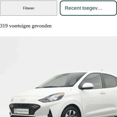
Filteren
319 voertuigen gevonden