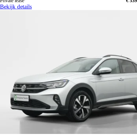
Private lease
€ 339
Bekijk details