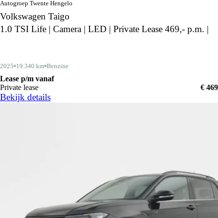
Autogroep Twente Hengelo
Volkswagen Taigo
1.0 TSI Life | Camera | LED | Private Lease 469,- p.m. |
2025
19.340 km
Benzine
Lease p/m vanaf
Private lease
€ 469
Bekijk details