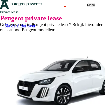
Menu
Private lease
Peugeot private lease
Geïnteresseerd in Peugeot private lease? Bekijk hieronder
Sla de slider over
ons aanbod Peugeot modellen: