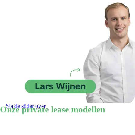
Sla de slider over
Onze private lease modellen