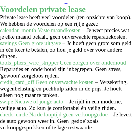
1
Voordelen private lease
Private lease heeft veel voordelen (ten opzichte van koop).
We hebben de voordelen op een rijtje gezet:
calendar_month
Vaste maandkosten
– Je weet precies wat
je elke maand betaalt, geen onverwachte reparatiekosten.
savings
Geen grote uitgave
– Je hoeft geen grote som geld
in één keer te betalen, zo hou je geld over voor andere
dingen.
tools_pliers_wire_stripper
Geen zorgen over onderhoud
–
Reparaties en onderhoud zijn inbegrepen. Geen stress,
'gewoon' zorgeloos rijden.
credit_card_off
Geen onverwachte kosten
– Verzekering,
wegenbelasting en pechhulp zitten in de prijs. Je hoeft
alleen nog maar te tanken.
swipe
Nieuwe of jonge auto
– Je rijdt in een moderne,
veilige auto. Zo kun je comfortabel én veilig rijden.
check_circle
Na de looptijd geen verkoopgedoe
– Je levert
de auto gewoon weer in. Geen 'gedoe' zoals
verkoopgesprekken of te lage restwaarde