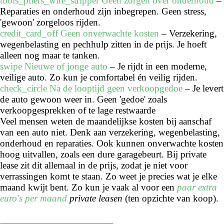
tools_pliers_wire_stripper
Geen zorgen over onderhoud
–
Reparaties en onderhoud zijn inbegrepen. Geen stress,
'gewoon' zorgeloos rijden.
credit_card_off
Geen onverwachte kosten
– Verzekering,
wegenbelasting en pechhulp zitten in de prijs. Je hoeft
alleen nog maar te tanken.
swipe
Nieuwe of jonge auto
– Je rijdt in een moderne,
veilige auto. Zo kun je comfortabel én veilig rijden.
check_circle
Na de looptijd geen verkoopgedoe
– Je levert
de auto gewoon weer in. Geen 'gedoe' zoals
verkoopgesprekken of te lage restwaarde
Veel mensen weten de maandelijkse kosten bij aanschaf
van een auto niet. Denk aan verzekering, wegenbelasting,
onderhoud en reparaties. Ook kunnen onverwachte kosten
hoog uitvallen, zoals een dure garagebeurt. Bij private
lease zit dit allemaal in de prijs, zodat je niet voor
verrassingen komt te staan. Zo weet je precies wat je elke
maand kwijt bent. Zo kun je vaak al voor een
paar extra
euro's per maand
private leasen
(ten opzichte van koop).