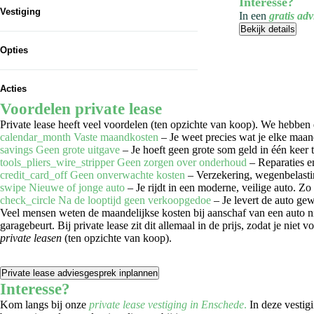
Interesse?
Vestiging
In een
gratis ad
Bekijk details
Autogroep Twente Enschede
1
Opties
Vorige
Airconditioning
1
Acties
Automatisch noodremsysteem
Voordelen private lease
1
Private lease heeft veel voordelen (ten opzichte van koop). We hebben d
Automatische dimlichten
1
calendar_month
Vaste maandkosten
– Je weet precies wat je elke maan
savings
Geen grote uitgave
– Je hoeft geen grote som geld in één keer 
Bandenspanningscontrole
1
tools_pliers_wire_stripper
Geen zorgen over onderhoud
– Reparaties e
credit_card_off
Geen onverwachte kosten
– Verzekering, wegenbelasting
Bluetooth
1
swipe
Nieuwe of jonge auto
– Je rijdt in een moderne, veilige auto. Zo
check_circle
Na de looptijd geen verkoopgedoe
– Je levert de auto ge
Boordcomputer
1
Veel mensen weten de maandelijkse kosten bij aanschaf van een auto n
garagebeurt. Bij private lease zit dit allemaal in de prijs, zodat je nie
Botswaarschuwingsysteem
1
private leasen
(ten opzichte van koop).
Centrale deurvergrendeling afstandbediend
1
Private lease adviesgesprek inplannen
Cruise control
1
Interesse?
Kom langs bij onze
private lease vestiging in Enschede
.
In deze vestig
Dealer onderhouden
1