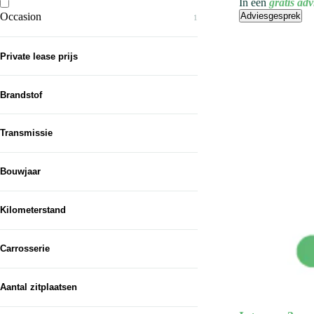
In een
gratis ad
Occasion
Adviesgesprek
1
Private lease prijs
Brandstof
Benzine
1
Transmissie
Handgeschakeld
1
Bouwjaar
Van...
Kilometerstand
Tot...
Carrosserie
MPV
1
Aantal zitplaatsen