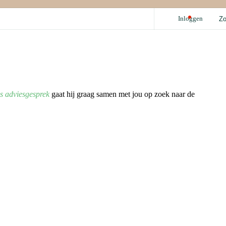
Inloggen
Z
Acties
Benzine
inruilvoordeel
i10
00,- voordeel zakelijke rijders
i20
i30
Garanties
BAYON
Voor Elkaar pas
BOVAG garantie
Fabrieksgarantie
is adviesgesprek
gaat hij graag samen met jou op zoek naar de