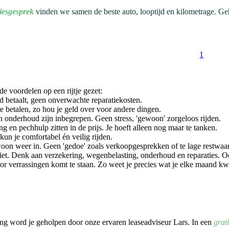
viesgesprek
vinden we samen de beste auto, looptijd en kilometrage. Geh
1
e voordelen op een rijtje gezet:
d betaalt, geen onverwachte reparatiekosten.
te betalen, zo hou je geld over voor andere dingen.
n onderhoud zijn inbegrepen. Geen stress, 'gewoon' zorgeloos rijden.
 en pechhulp zitten in de prijs. Je hoeft alleen nog maar te tanken.
 kun je comfortabel én veilig rijden.
woon weer in. Geen 'gedoe' zoals verkoopgesprekken of te lage restwaa
iet. Denk aan verzekering, wegenbelasting, onderhoud en reparaties. 
t voor verrassingen komt te staan. Zo weet je precies wat je elke maand k
ing word je geholpen door onze ervaren leaseadviseur Lars. In een
grat