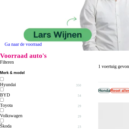
Ga naar de voorraad
Voorraad auto's
Filteren
1 voertuig gevo
Merk & model
Hyundai
350
Honda
Reset alle
BYD
Bayon
54
21
Toyota
IONIQ
ATTO 2
29
13
1
Volkswagen
IONIQ 5
ATTO 3
Aygo
29
13
7
3
Škoda
IONIQ 6
DOLPHIN
Corolla Cross
Caddy
23
2
4
2
3