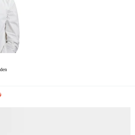
nden
s