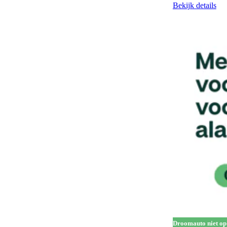
Gescheiden climate control (2 zones)
129
Bekijk details
Half lederen bekleding
14
Handgrepen in carrosseriekleur
138
Head-up display
65
Hill Descent Control
76
Hill-hold control
577
Hoofdairbags
1
Houten laadvloer
3
In hoogte verstelbare bestuurdersstoel
322
In hoogte verstelbare voorstoelen
205
Keyless entry
280
Keyless start
301
Koplampreiniging
7
Droomauto niet op