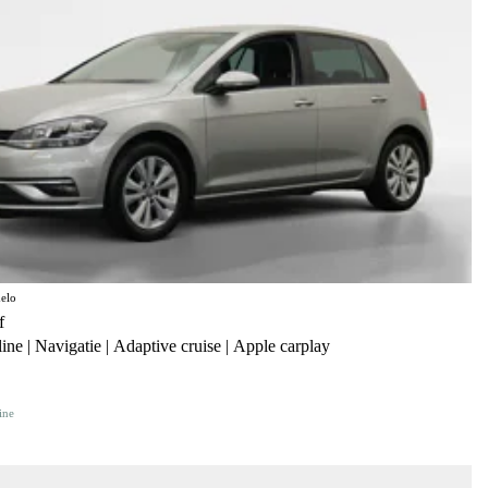
elo
f
ine | Navigatie | Adaptive cruise | Apple carplay
ine