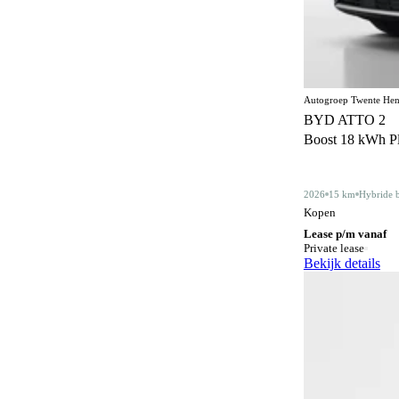
Centrale deurvergrendeling
170
afstandbediend
Climate control
375
Comfortstoelen
18
Autogroep Twente Hen
BYD ATTO 2
Connected services
385
Boost 18 kWh Plu
Cruise control
181
Dakdragers
5
2026
15 km
Hybride 
Kopen
Dakrails
343
Lease p/m vanaf
Private lease
Dealer onderhouden
355
Bekijk details
Derde remlicht
2
Dodehoeksignalering
220
Draadloos opladen mobiele telefoon
215
ESP
613