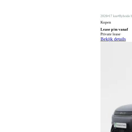
Alarmsysteem klasse III
5
2026
17 km
Hybride 
Android Auto
428
Kopen
Lease p/m vanaf
Apple CarPlay
428
Private lease
Bekijk details
Audiobediening op het stuurwiel
158
Automatisch dimmende binnenspiegel
487
Automatische parkeerassistent
77
Bagagescheidingsnet
76
Bidirectioneel laden
11
Bluetooth
420
Bluetooth carkit
1
Botswaarschuwingsysteem
332
Centrale deurvergrendeling
3