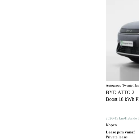
Elektrisch bedienbaar dakraam
22
Elektrisch bedienbaar schuif/kanteldak
5
Elektrisch inklapbare buitenspiegels
488
Elektrisch verstelbare bestuurdersstoel
61
Elektrisch verstelbare bestuurdersstoel met
90
geheugen
Elektrisch verstelbare stoelen
1
Elektrisch verstelbare voorstoel
5
Autogroep Twente Hen
Elektrisch verstelbare voorstoel met
1
BYD ATTO 2
geheugen
Boost 18 kWh Plu
Elektrisch verstelbare voorstoelen
109
Gelimiteerd slipdifferentieel
3
2026
15 km
Hybride 
Kopen
Geluidssysteem
4
Lease p/m vanaf
Private lease