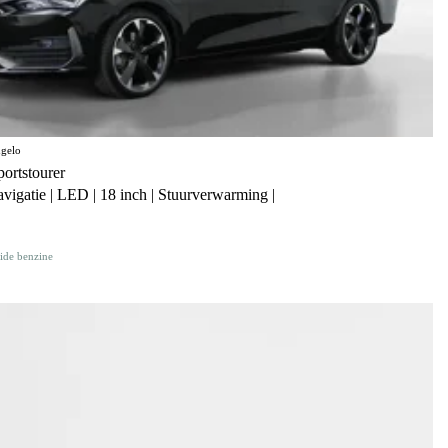
gelo
rtstourer
avigatie | LED | 18 inch | Stuurverwarming |
ide benzine