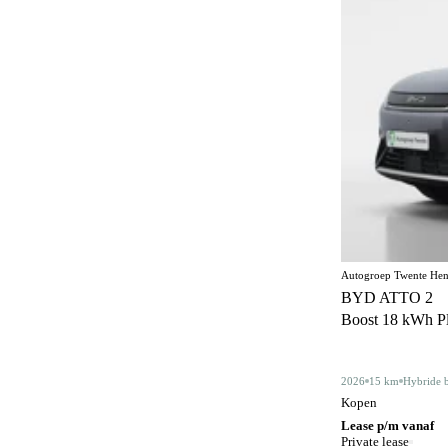
Elektrisch bedienbaar dakraam
22
Elektrisch bedienbaar schuif/kanteldak
5
Elektrisch inklapbare buitenspiegels
489
Elektrisch verstelbare bestuurdersstoel
61
Elektrisch verstelbare bestuurdersstoel met
90
geheugen
Elektrisch verstelbare stoelen
1
Elektrisch verstelbare voorstoel
5
Autogroep Twente Hen
Elektrisch verstelbare voorstoel met
1
BYD ATTO 2
geheugen
Boost 18 kWh Plu
Elektrisch verstelbare voorstoelen
109
Gelimiteerd slipdifferentieel
3
2026
15 km
Hybride 
Kopen
Geluidssysteem
4
Lease p/m vanaf
Private lease