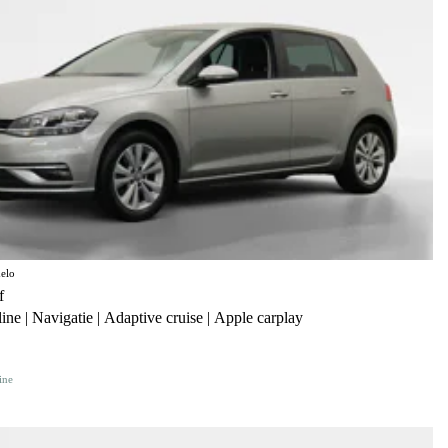
elo
f
ine | Navigatie | Adaptive cruise | Apple carplay
ine