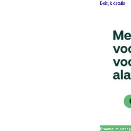
Gescheiden climate control (2 zones)
129
Bekijk details
Half lederen bekleding
14
Handgrepen in carrosseriekleur
138
Head-up display
65
Hill Descent Control
76
Hill-hold control
578
Hoofdairbags
1
Houten laadvloer
3
In hoogte verstelbare bestuurdersstoel
324
In hoogte verstelbare voorstoelen
206
Keyless entry
280
Keyless start
302
Koplampreiniging
7
Droomauto niet op