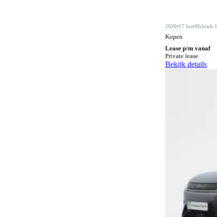
Alarmsysteem klasse III
5
2026
17 km
Hybride 
Android Auto
430
Kopen
Lease p/m vanaf
Apple CarPlay
430
Private lease
Bekijk details
Audiobediening op het stuurwiel
158
Automatisch dimmende binnenspiegel
488
Automatische parkeerassistent
78
Bagagescheidingsnet
76
Bidirectioneel laden
11
Bluetooth
422
Bluetooth carkit
1
Botswaarschuwingsysteem
333
Centrale deurvergrendeling
3