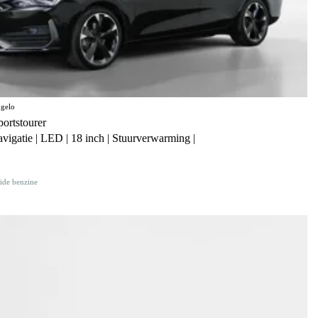
gelo
rtstourer
avigatie | LED | 18 inch | Stuurverwarming |
ide benzine