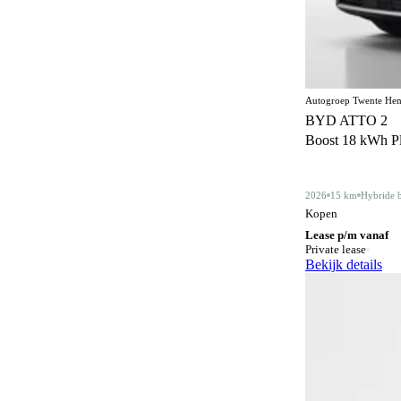
Centrale deurvergrendeling
171
afstandbediend
Climate control
376
Comfortstoelen
19
Autogroep Twente Hen
BYD ATTO 2
Connected services
387
Boost 18 kWh Plu
Cruise control
182
Dakdragers
5
2026
15 km
Hybride 
Kopen
Dakrails
343
Lease p/m vanaf
Private lease
Dealer onderhouden
357
Bekijk details
Derde remlicht
2
Dodehoeksignalering
220
Draadloos opladen mobiele telefoon
215
ESP
615