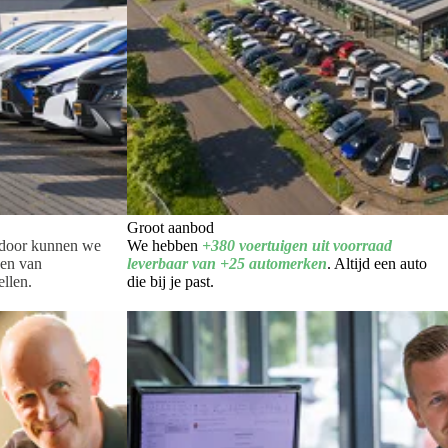
Groot aanbod
rdoor kunnen we
We hebben
+380 voertuigen uit voorraad
den van
leverbaar van +25 automerken
. Altijd een auto
llen.
die bij je past.