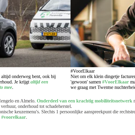
#VoorElkaar
 altijd onderweg bent, ook bij
Niet om elk klein dingetje facture
rhoud. Je krijgt
altijd een
'gewoon' samen
#VoorElkaar
ma
to mee
.
we graag met Twentse nuchterhei
 Hengelo en Almelo.
Onderdeel van een krachtig mobiliteitsnetwerk
m
 verhuur, onderhoud tot schadeherstel.
onische keuzemenu's. Slechts 1 persoonlijke aanspreekpunt die rechtst
k
#voorelkaar
.