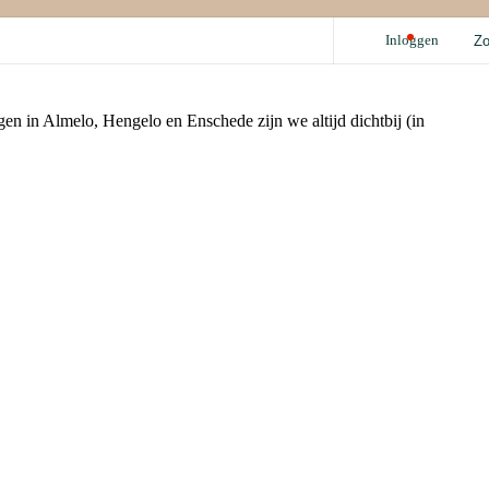
Inloggen
Z
Acties
Benzine
inruilvoordeel
i10
00,- voordeel zakelijke rijders
i20
gen in Almelo, Hengelo en Enschede zijn we altijd dichtbij (in
i30
Garanties
BAYON
Voor Elkaar pas
BOVAG garantie
Fabrieksgarantie