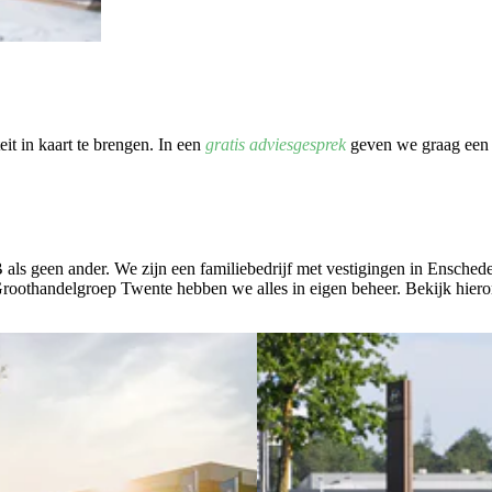
it in kaart te brengen. In een
gratis adviesgesprek
geven we graag een z
B als geen ander. We zijn een familiebedrijf met vestigingen in Ensche
oothandelgroep Twente hebben we alles in eigen beheer. Bekijk hier