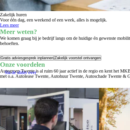
Zakelijk huren
Voor één dag, een weekend of een week, alles is mogelijk.
Lees meer
Meer weten?
We komen graag bij je bedrijf langs om de huidige én gewenste mobilite
behoeften.
Gratis adviesgesprek inplannen
Zakelijk voorstel ontvangen
Onze voordelen
Autogroep Twente is al ruim 60 jaar actief in de regio en kent het MK
Sla de slider over
met o.a. Autolease Twente, Autohuur Twente, Autoschade Twente & Gr