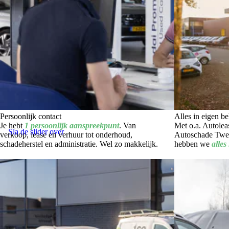
Persoonlijk contact
Alles in eigen b
Je hebt
1 persoonlijk aanspreekpunt
. Van
Met o.a. Autole
Sla de slider over
verkoop, lease en verhuur tot onderhoud,
Autoschade Twe
schadeherstel en administratie. Wel zo makkelijk.
hebben we
alles