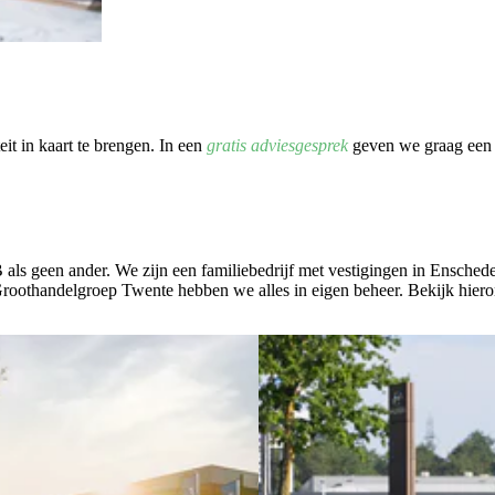
it in kaart te brengen. In een
gratis adviesgesprek
geven we graag een z
B als geen ander. We zijn een familiebedrijf met vestigingen in Ensche
oothandelgroep Twente hebben we alles in eigen beheer. Bekijk hier