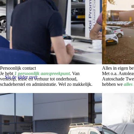
Persoonlijk contact
Alles in eigen b
Je hebt
1 persoonlijk aanspreekpunt
. Van
Met o.a. Autole
Sla de slider over
verkoop, lease en verhuur tot onderhoud,
Autoschade Twe
schadeherstel en administratie. Wel zo makkelijk.
hebben we
alles