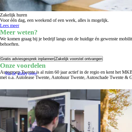
Zakelijk huren
Voor één dag, een weekend of een week, alles is mogelijk.
Lees meer
Meer weten?
We komen graag bij je bedrijf langs om de huidige én gewenste mobilite
behoeften.
Gratis adviesgesprek inplannen
Zakelijk voorstel ontvangen
Onze voordelen
Autogroep Twente is al ruim 60 jaar actief in de regio en kent het MK
Sla de slider over
met o.a. Autolease Twente, Autohuur Twente, Autoschade Twente & Gr