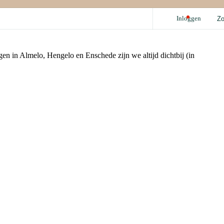
Inloggen
Z
Acties
Benzine
inruilvoordeel
i10
00,- voordeel zakelijke rijders
i20
gen in Almelo, Hengelo en Enschede zijn we altijd dichtbij (in
i30
Garanties
BAYON
Voor Elkaar pas
BOVAG garantie
Fabrieksgarantie