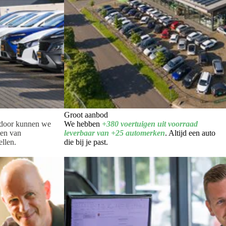
Groot aanbod
rdoor kunnen we
We hebben
+380 voertuigen uit voorraad
den van
leverbaar van +25 automerken
. Altijd een auto
llen.
die bij je past.