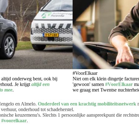
#VoorElkaar
 altijd onderweg bent, ook bij
Niet om elk klein dingetje facture
rhoud. Je krijgt
altijd een
'gewoon' samen
#VoorElkaar
ma
to mee
.
we graag met Twentse nuchterhei
 Hengelo en Almelo.
Onderdeel van een krachtig mobiliteitsnetwerk
m
 verhuur, onderhoud tot schadeherstel.
onische keuzemenu's. Slechts 1 persoonlijke aanspreekpunt die rechtst
k
#voorelkaar
.