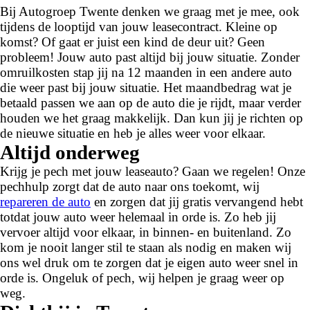
Bij Autogroep Twente denken we graag met je mee, ook
tijdens de looptijd van jouw leasecontract. Kleine op
komst? Of gaat er juist een kind de deur uit? Geen
probleem! Jouw auto past altijd bij jouw situatie. Zonder
omruilkosten stap jij na 12 maanden in een andere auto
die weer past bij jouw situatie. Het maandbedrag wat je
betaald passen we aan op de auto die je rijdt, maar verder
houden we het graag makkelijk. Dan kun jij je richten op
de nieuwe situatie en heb je alles weer voor elkaar.
Altijd onderweg
Krijg je pech met jouw leaseauto? Gaan we regelen! Onze
pechhulp zorgt dat de auto naar ons toekomt, wij
repareren de auto
en zorgen dat jij gratis vervangend hebt
totdat jouw auto weer helemaal in orde is. Zo heb jij
vervoer altijd voor elkaar, in binnen- en buitenland. Zo
kom je nooit langer stil te staan als nodig en maken wij
ons wel druk om te zorgen dat je eigen auto weer snel in
orde is. Ongeluk of pech, wij helpen je graag weer op
weg.