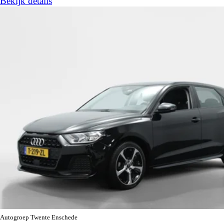
Bekijk details
Autogroep Twente Enschede