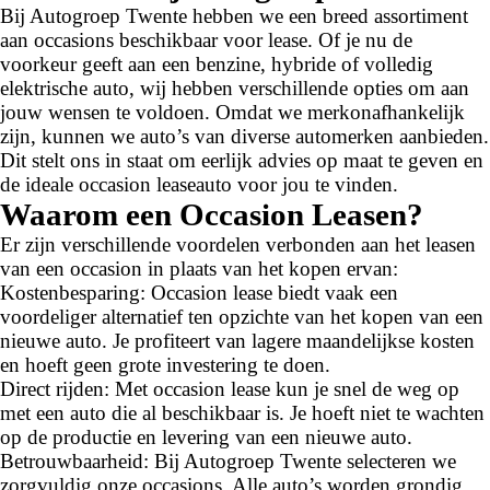
Bij Autogroep Twente hebben we een breed assortiment
aan occasions beschikbaar voor lease. Of je nu de
voorkeur geeft aan een benzine, hybride of volledig
elektrische auto, wij hebben verschillende opties om aan
jouw wensen te voldoen. Omdat we merkonafhankelijk
zijn, kunnen we auto’s van diverse automerken aanbieden.
Dit stelt ons in staat om eerlijk advies op maat te geven en
de ideale occasion leaseauto voor jou te vinden.
Waarom een Occasion Leasen?
Er zijn verschillende voordelen verbonden aan het leasen
van een occasion in plaats van het kopen ervan:
Kostenbesparing: Occasion lease biedt vaak een
voordeliger alternatief ten opzichte van het kopen van een
nieuwe auto. Je profiteert van lagere maandelijkse kosten
en hoeft geen grote investering te doen.
Direct rijden: Met occasion lease kun je snel de weg op
met een auto die al beschikbaar is. Je hoeft niet te wachten
op de productie en levering van een nieuwe auto.
Betrouwbaarheid: Bij Autogroep Twente selecteren we
zorgvuldig onze occasions. Alle auto’s worden grondig