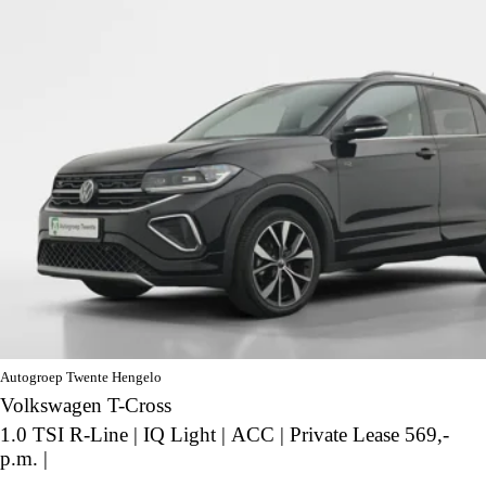
Autogroep Twente Hengelo
Volkswagen T-Cross
1.0 TSI R-Line | IQ Light | ACC | Private Lease 569,-
p.m. |