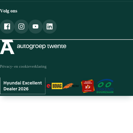
Route plannen
enschede@autogroeptwente.nl
053 - 475 45 51
Volg ons
l.wijnen@autogroeptwente.nl
Privacy- en cookieverklaring