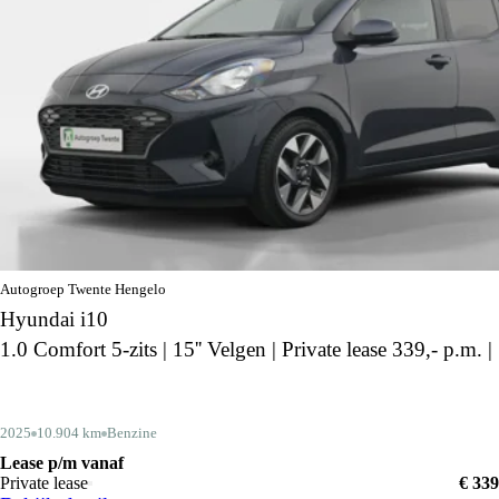
Autogroep Twente Hengelo
Hyundai i10
1.0 Comfort 5-zits | 15'' Velgen | Private lease 339,- p.m. |
2025
10.904 km
Benzine
Lease p/m vanaf
Private lease
€ 339