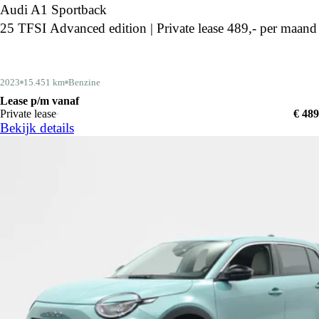
Audi A1 Sportback
25 TFSI Advanced edition | Private lease 489,- per maand
2023
15.451 km
Benzine
Lease p/m vanaf
Private lease
€ 489
Bekijk details