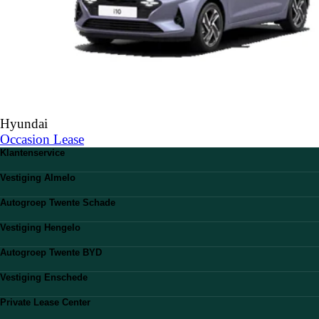
Hyundai
Occasion Lease
Klantenservice
Veelgestelde vragen
Vestiging Almelo
Stuur ons een WhatsApp
Bekijk vestiging
0546 - 20 00 51
Autogroep Twente Schade
Route plannen
klantencontact@autogroeptwente.nl
Bekijk vestiging
0546 - 86 13 38
Vestiging Hengelo
Route plannen
almelo@autogroeptwente.nl
Bekijk vestiging
0546 - 87 30 21
Autogroep Twente BYD
Route plannen
info@autoschadetwente.nl
Bekijk vestiging
074 - 242 44 00
Vestiging Enschede
Route plannen
hengelo@autogroeptwente.nl
Bekijk vestiging
074 - 202 01 15
Private Lease Center
Route plannen
byd@autogroeptwente.nl
Bekijk vestiging
053 - 475 45 55