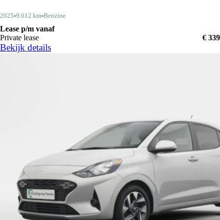
2025
9.612 km
Benzine
Lease p/m vanaf
Private lease
€ 339
Bekijk details