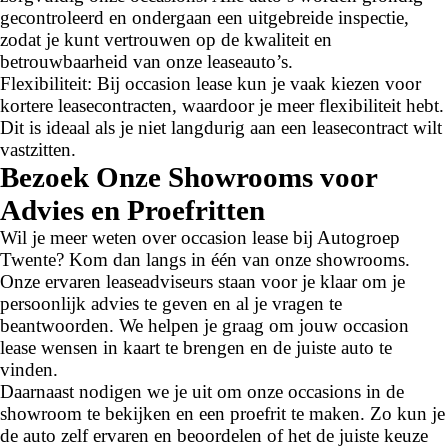
gecontroleerd en ondergaan een uitgebreide inspectie,
zodat je kunt vertrouwen op de kwaliteit en
betrouwbaarheid van onze leaseauto’s.
Flexibiliteit: Bij occasion lease kun je vaak kiezen voor
kortere leasecontracten, waardoor je meer flexibiliteit hebt.
Dit is ideaal als je niet langdurig aan een leasecontract wilt
vastzitten.
Bezoek Onze Showrooms voor
Advies en Proefritten
Wil je meer weten over occasion lease bij Autogroep
Twente? Kom dan langs in één van onze showrooms.
Onze ervaren leaseadviseurs staan voor je klaar om je
persoonlijk advies te geven en al je vragen te
beantwoorden. We helpen je graag om jouw occasion
lease wensen in kaart te brengen en de juiste auto te
vinden.
Daarnaast nodigen we je uit om onze occasions in de
showroom te bekijken en een proefrit te maken. Zo kun je
de auto zelf ervaren en beoordelen of het de juiste keuze