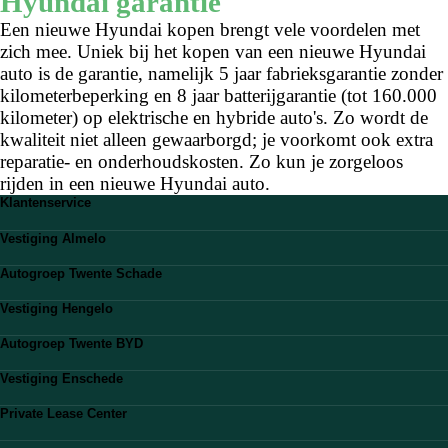
Hyundai garantie
Een nieuwe Hyundai kopen brengt vele voordelen met
zich mee. Uniek bij het kopen van een nieuwe Hyundai
auto is de garantie, namelijk 5 jaar fabrieksgarantie zonder
kilometerbeperking en 8 jaar batterijgarantie (tot 160.000
kilometer) op elektrische en hybride auto's. Zo wordt de
kwaliteit niet alleen gewaarborgd; je voorkomt ook extra
reparatie- en onderhoudskosten. Zo kun je zorgeloos
rijden in een nieuwe Hyundai auto.
Klantenservice
Veelgestelde vragen
Vestiging Almelo
Stuur ons een WhatsApp
Bekijk vestiging
0546 - 20 00 51
Autogroep Twente Schade
Route plannen
klantencontact@autogroeptwente.nl
Bekijk vestiging
0546 - 86 13 38
Vestiging Hengelo
Route plannen
almelo@autogroeptwente.nl
Bekijk vestiging
0546 - 87 30 21
Autogroep Twente BYD
Route plannen
info@autoschadetwente.nl
Bekijk vestiging
074 - 242 44 00
Vestiging Enschede
Route plannen
hengelo@autogroeptwente.nl
Bekijk vestiging
074 - 202 01 15
Private Lease Center
Route plannen
byd@autogroeptwente.nl
Bekijk vestiging
053 - 475 45 55