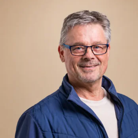
Deze SUV is voorzien van een alarmsysteem om jouw
kostbare bezit te beschermen, zodat je met een gerust hart
op pad kunt gaan. De LED dagrijverlichting zorgt niet
alleen voor een moderne uitstraling, maar draagt ook bij
aan een betere zichtbaarheid op de weg. Met de
verkeersbord detectie hoef je nooit meer bang te zijn voor
onverwachte snelheidslimieten.
Het interieur van de Suzuki Vitara is praktisch en
comfortabel. De achterbank is eenvoudig in delen
neerklapbaar, waardoor je gemakkelijk extra bagageruimte
creëert voor al je spullen. Ook zijn de elektrische ramen
achter een handige toevoeging, zodat alle passagiers van
optimaal comfort kunnen genieten.
Dankzij de metallic lak heeft deze Suzuki Vitara een luxe
uitstraling die direct in het oog springt. Of je nu door de
stad rijdt of een lange rit maakt over de snelweg, met deze
SUV doe je het in stijl. De cruise control zorgt ervoor dat
je ontspannen en comfortabel kunt rijden, terwijl de