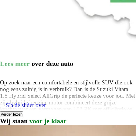
Lees meer
over deze auto
Op zoek naar een comfortabele en stijlvolle SUV die ook
nog eens zuinig is in verbruik? Dan is de Suzuki Vitara
1.5 Hybrid Select AllGrip de perfecte keuze voor jou. Met
zijn hybride benzine motor combineert deze grijze
Sla de slider over
krachtpatser een vermogen van 102 PK met efficiëntie en
Verder lezen
milieuvriendelijkheid. Met een CC van 1462 en een
Wij staan
voor je klaar
kilometerstand van 43213 is deze Suzuki Vitara een
betrouwbare metgezel voor al jouw avonturen.