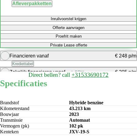
Afleverpakketten
Inruilvoorstel krijgen
Offerte aanvragen
Proefrit maken
Private Lease offerte
Financieren vanaf
€ 248 p/m
Krediettabel
Zakelijk financieren vanaf
€ 205 p/m
excl. BTW
Direct bellen?
call
+31533690172
Bereken maandbedrag
Specificaties
Bereken maandbedrag
Brandstof
Hybride benzine
Kilometerstand
43.213 km
Bouwjaar
2023
Transmissie
Automaat
Vermogen (pk)
102 pk
Kenteken
JXV-19-S