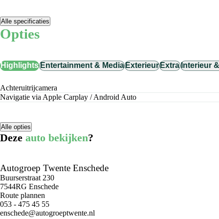
Alle specificaties
Opties
Highlights
Entertainment & Media
Exterieur
Extra
Interieur 
achteruitrijcamera
Navigatie via Apple Carplay / Android Auto
Alle opties
Deze
auto bekijken
?
Autogroep Twente Enschede
Buurserstraat 230
7544RG Enschede
Route plannen
053 - 475 45 55
enschede@autogroeptwente.nl