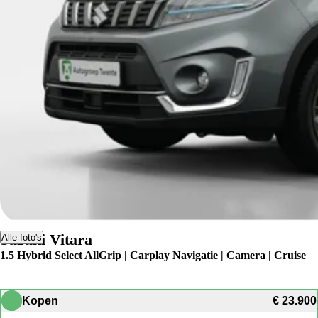
Suzuki Vitara
Alle foto's
1.5 Hybrid Select AllGrip | Carplay Navigatie | Camera | Cruise
Kopen
€ 23.900