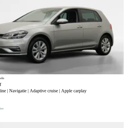
elo
f
ine | Navigatie | Adaptive cruise | Apple carplay
ine