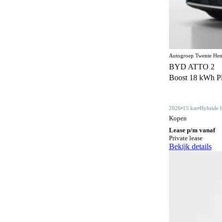
Centrale deurvergrendeling
170
afstandbediend
Climate control
375
Comfortstoelen
18
Autogroep Twente Hen
BYD ATTO 2
Connected services
385
Boost 18 kWh Plu
Cruise control
181
Dakdragers
5
2026
15 km
Hybride 
Kopen
Dakrails
343
Lease p/m vanaf
Private lease
Dealer onderhouden
355
Bekijk details
Derde remlicht
2
Dodehoeksignalering
220
Draadloos opladen mobiele telefoon
215
ESP
613