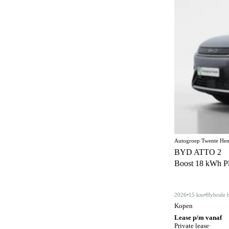
Elektrisch bedienbaar dakraam
22
Elektrisch bedienbaar schuif/kanteldak
5
Elektrisch inklapbare buitenspiegels
488
Elektrisch verstelbare bestuurdersstoel
61
Elektrisch verstelbare bestuurdersstoel met
90
geheugen
Elektrisch verstelbare stoelen
1
Elektrisch verstelbare voorstoel
5
Autogroep Twente Hen
Elektrisch verstelbare voorstoel met
1
BYD ATTO 2
geheugen
Boost 18 kWh Plu
Elektrisch verstelbare voorstoelen
109
Gelimiteerd slipdifferentieel
3
2026
15 km
Hybride 
Kopen
Geluidssysteem
4
Lease p/m vanaf
Private lease