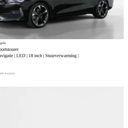
gelo
rtstourer
avigatie | LED | 18 inch | Stuurverwarming |
ide benzine