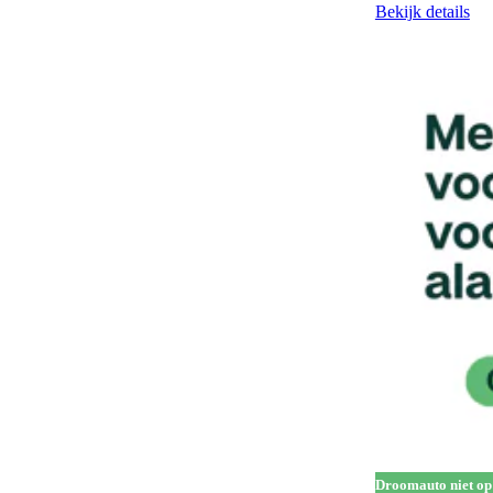
Gescheiden climate control (2 zones)
129
Bekijk details
Half lederen bekleding
14
Handgrepen in carrosseriekleur
138
Head-up display
65
Hill Descent Control
76
Hill-hold control
577
Hoofdairbags
1
Houten laadvloer
3
In hoogte verstelbare bestuurdersstoel
322
In hoogte verstelbare voorstoelen
205
Keyless entry
280
Keyless start
301
Koplampreiniging
7
Droomauto niet op