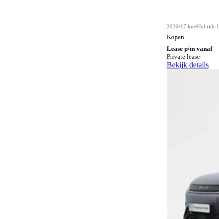
Alarmsysteem klasse III
5
2026
17 km
Hybride 
Android Auto
428
Kopen
Lease p/m vanaf
Apple CarPlay
428
Private lease
Bekijk details
Audiobediening op het stuurwiel
158
Automatisch dimmende binnenspiegel
487
Automatische parkeerassistent
77
Bagagescheidingsnet
76
Bidirectioneel laden
11
Bluetooth
420
Bluetooth carkit
1
Botswaarschuwingsysteem
332
Centrale deurvergrendeling
3