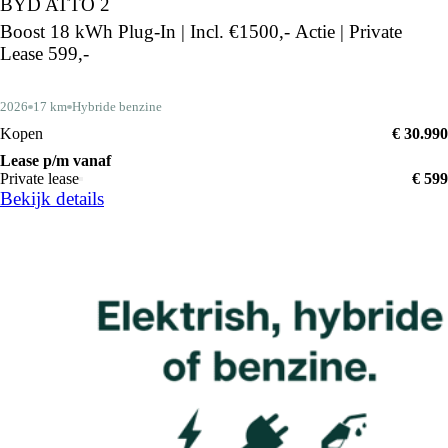
BYD ATTO 2
Boost 18 kWh Plug-In | Incl. €1500,- Actie | Private
Lease 599,-
2026
17 km
Hybride benzine
Kopen
€ 30.990
Lease p/m vanaf
Private lease
€ 599
Bekijk details