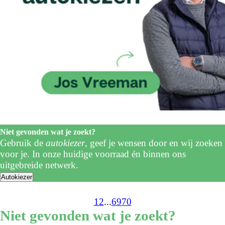
Niet gevonden wat je zoekt?
Gebruik de
autokiezer
, geef je wensen door en wij zoeken
voor je. In onze huidige voorraad én binnen ons
uitgebreide netwerk.
Autokiezer
1
2
...
69
70
Niet gevonden wat je zoekt?