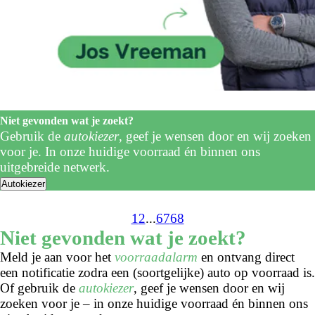
Niet gevonden wat je zoekt?
Gebruik de
autokiezer
, geef je wensen door en wij zoeken
voor je. In onze huidige voorraad én binnen ons
uitgebreide netwerk.
Autokiezer
1
2
...
67
68
Niet gevonden wat je zoekt?
Meld je aan voor het
voorraadalarm
en ontvang direct
een notificatie zodra een (soortgelijke) auto op voorraad is.
Of gebruik de
autokiezer
, geef je wensen door en wij
zoeken voor je – in onze huidige voorraad én binnen ons