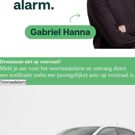
Droomauto niet op voorraad?
Meld je aan voor het
voorraadalarm
en ontvang direct
een notificatie zodra een (soortgelijke) auto op voorraad is.
Voorraadalarm