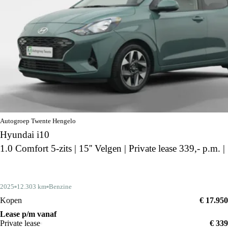
Autogroep Twente Hengelo
Hyundai i10
1.0 Comfort 5-zits | 15'' Velgen | Private lease 339,- p.m. |
2025
12.303 km
Benzine
Kopen
€ 17.950
Lease p/m vanaf
Private lease
€ 339