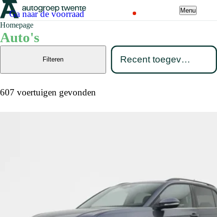
Menu
Ga naar de voorraad
Homepage
Auto's
Filteren
607 voertuigen gevonden