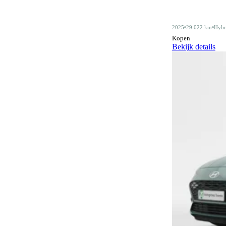
Alarmsysteem klasse III
4
2025
29.022 km
Hybr
Android Auto
415
Kopen
Bekijk details
Apple CarPlay
415
Audiobediening op het stuurwiel
162
Automatisch dimmende binnenspiegel
483
Automatische parkeerassistent
80
Bagagescheidingsnet
77
Bidirectioneel laden
12
Bluetooth
415
Bluetooth carkit
1
Botswaarschuwingsysteem
319
Centrale deurvergrendeling
3