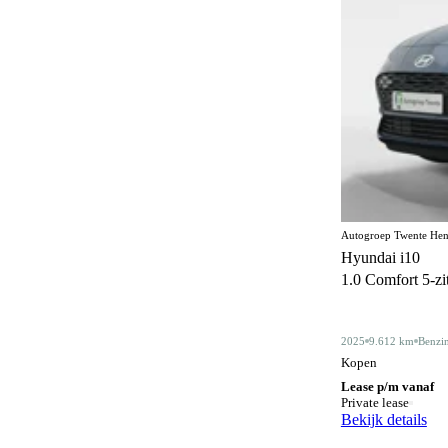
Elektrisch bedienbaar dakraam
22
Elektrisch bedienbaar schuif/kanteldak
5
Elektrisch inklapbare buitenspiegels
481
Elektrisch verstelbare bestuurdersstoel
45
Elektrisch verstelbare bestuurdersstoel met
89
geheugen
Elektrisch verstelbare stoelen
1
Autogroep Twente Hen
Elektrisch verstelbare voorstoel
5
Hyundai i10
1.0 Comfort 5-zits
Elektrisch verstelbare voorstoelen
93
Gelimiteerd slipdifferentieel
3
2025
9.612 km
Benzi
Geluidssysteem
4
Kopen
Lease p/m vanaf
Gescheiden climate control (2 zones)
133
Private lease
Bekijk details
Half lederen bekleding
13