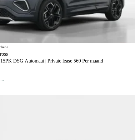
chede
ross
115PK DSG Automaat | Private lease 569 Per maand
ine