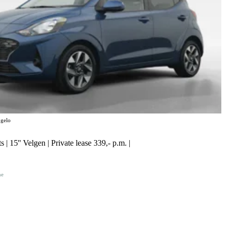
gelo
 | 15'' Velgen | Private lease 339,- p.m. |
ne