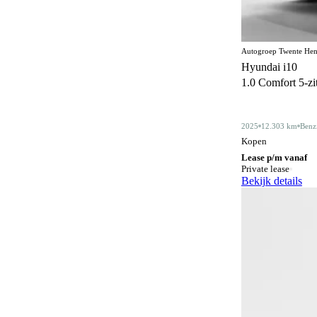
Centrale deurvergrendeling
172
afstandbediend
Climate control
364
Autogroep Twente Hen
Hyundai i10
Comfortstoelen
17
1.0 Comfort 5-zits
Connected services
372
Cruise control
2025
12.303 km
Benz
185
Kopen
Dakdragers
5
Lease p/m vanaf
Private lease
Dakrails
342
Bekijk details
Dealer onderhouden
356
Derde remlicht
2
Dodehoeksignalering
212
Draadloos opladen mobiele telefoon
203
ESP
603