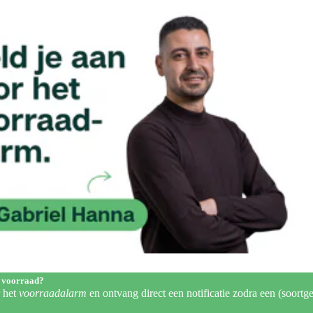
 voorraad?
r het
voorraadalarm
en ontvang direct een notificatie zodra een (soortge