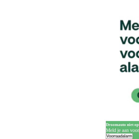
Handgrepen in carrosseriekleur
142
Head-up display
63
Hill Descent Control
62
Hill-hold control
563
Hoofdairbags
1
Houten laadvloer
3
In hoogte verstelbare bestuurdersstoel
323
In hoogte verstelbare voorstoelen
202
Keyless entry
261
Keyless start
287
Koplampreiniging
7
Droomauto niet op
LED achterlichten
336
Meld je aan voo
Voorraadalarm