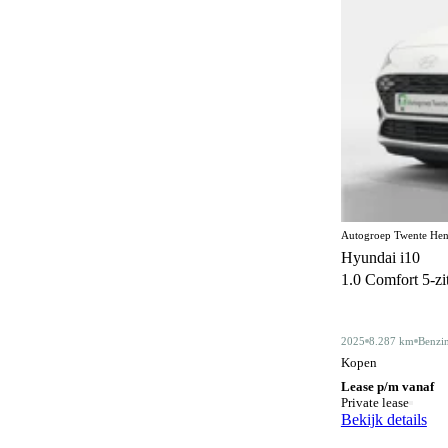
Elektrisch bedienbaar dakraam
22
Elektrisch bedienbaar schuif/kanteldak
5
Elektrisch inklapbare buitenspiegels
475
Elektrisch verstelbare bestuurdersstoel
45
Elektrisch verstelbare bestuurdersstoel met
86
geheugen
Elektrisch verstelbare stoelen
1
Autogroep Twente Hen
Elektrisch verstelbare voorstoel
5
Hyundai i10
1.0 Comfort 5-zits
Elektrisch verstelbare voorstoelen
90
Gelimiteerd slipdifferentieel
3
2025
8.287 km
Benzi
Geluidssysteem
4
Kopen
Lease p/m vanaf
Gescheiden climate control (2 zones)
130
Private lease
Bekijk details
Half lederen bekleding
13