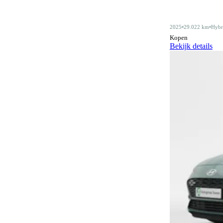
Alarmsysteem klasse III
4
2025
29.022 km
Hybr
Android Auto
410
Kopen
Bekijk details
Apple CarPlay
410
Audiobediening op het stuurwiel
159
Automatisch dimmende binnenspiegel
476
Automatische parkeerassistent
79
Bagagescheidingsnet
77
Bidirectioneel laden
11
Bluetooth
410
Bluetooth carkit
1
Botswaarschuwingsysteem
316
Centrale deurvergrendeling
3