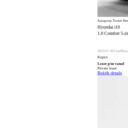
Centrale deurvergrendeling
171
afstandbediend
Climate control
359
Autogroep Twente Hen
Hyundai i10
Comfortstoelen
17
1.0 Comfort 5-zits
Connected services
367
Cruise control
2025
12.303 km
Benz
183
Kopen
Dakdragers
5
Lease p/m vanaf
Private lease
Dakrails
339
Bekijk details
Dealer onderhouden
351
Derde remlicht
2
Dodehoeksignalering
209
Draadloos opladen mobiele telefoon
200
ESP
595