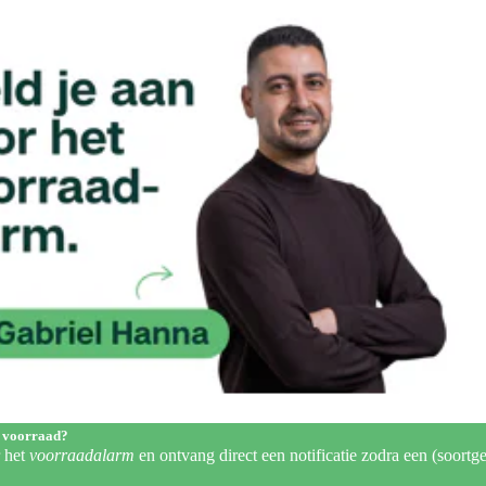
 voorraad?
r het
voorraadalarm
en ontvang direct een notificatie zodra een (soortge