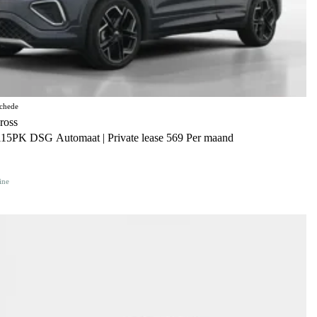
chede
ross
115PK DSG Automaat | Private lease 569 Per maand
ine