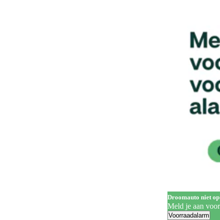
Handgrepen in carrosseriekleur
139
Head-up display
62
Hill Descent Control
60
Hill-hold control
556
Hoofdairbags
1
Houten laadvloer
3
In hoogte verstelbare bestuurdersstoel
322
In hoogte verstelbare voorstoelen
201
Keyless entry
258
Keyless start
282
Koplampreiniging
7
Droomauto niet op
LED achterlichten
331
Meld je aan voo
Voorraadalarm