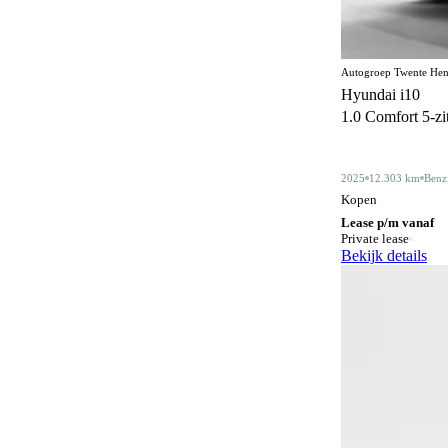
Centrale deurvergrendeling
171
afstandbediend
Climate control
359
Autogroep Twente Hen
Hyundai i10
Comfortstoelen
17
1.0 Comfort 5-zits
Connected services
367
Cruise control
2025
12.303 km
Benz
183
Kopen
Dakdragers
5
Lease p/m vanaf
Private lease
Dakrails
339
Bekijk details
Dealer onderhouden
351
Derde remlicht
2
Dodehoeksignalering
209
Draadloos opladen mobiele telefoon
200
ESP
595