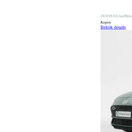
Alarmsysteem klasse III
4
2025
29.022 km
Hybr
Android Auto
410
Kopen
Bekijk details
Apple CarPlay
410
Audiobediening op het stuurwiel
159
Automatisch dimmende binnenspiegel
476
Automatische parkeerassistent
79
Bagagescheidingsnet
77
Bidirectioneel laden
11
Bluetooth
410
Bluetooth carkit
1
Botswaarschuwingsysteem
316
Centrale deurvergrendeling
3