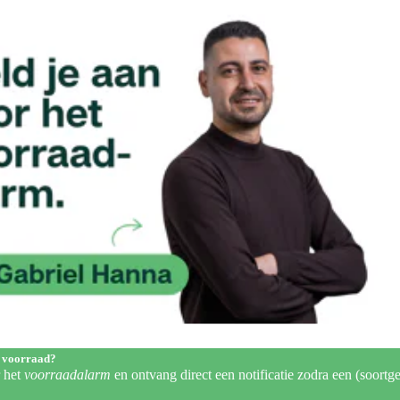
 voorraad?
r het
voorraadalarm
en ontvang direct een notificatie zodra een (soortge