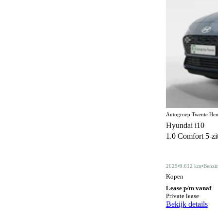
Elektrisch bedienbaar dakraam
22
Elektrisch bedienbaar schuif/kanteldak
5
Elektrisch inklapbare buitenspiegels
475
Elektrisch verstelbare bestuurdersstoel
45
Elektrisch verstelbare bestuurdersstoel met
86
geheugen
Elektrisch verstelbare stoelen
1
Autogroep Twente Hen
Elektrisch verstelbare voorstoel
5
Hyundai i10
1.0 Comfort 5-zits
Elektrisch verstelbare voorstoelen
90
Gelimiteerd slipdifferentieel
3
2025
9.612 km
Benzi
Geluidssysteem
4
Kopen
Lease p/m vanaf
Gescheiden climate control (2 zones)
130
Private lease
Bekijk details
Half lederen bekleding
13