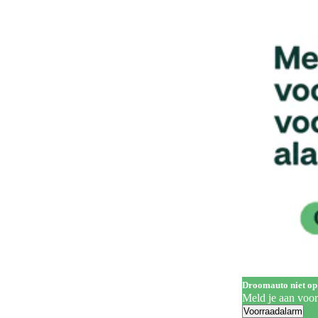
Handgrepen in carrosseriekleur
139
Head-up display
62
Hill Descent Control
60
Hill-hold control
556
Hoofdairbags
1
Houten laadvloer
3
In hoogte verstelbare bestuurdersstoel
322
In hoogte verstelbare voorstoelen
201
Keyless entry
258
Keyless start
282
Koplampreiniging
7
Droomauto niet op
LED achterlichten
331
Meld je aan voo
Voorraadalarm