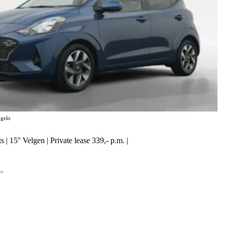
gelo
 | 15'' Velgen | Private lease 339,- p.m. |
ne