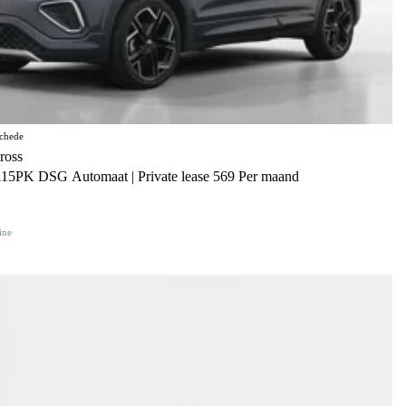
chede
ross
115PK DSG Automaat | Private lease 569 Per maand
ine