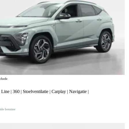
chede
e | 360 | Stoelventilatie | Carplay | Navigatie |
ide benzine