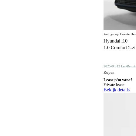
Centrale deurvergrendeling
172
afstandbediend
Climate control
364
Comfortstoelen
17
Autogroep Twente Hen
Hyundai i10
Connected services
372
1.0 Comfort 5-zits
Cruise control
185
Dakdragers
5
2025
9.612 km
Benzi
Kopen
Dakrails
342
Lease p/m vanaf
Private lease
Dealer onderhouden
356
Bekijk details
Derde remlicht
2
Dodehoeksignalering
212
Draadloos opladen mobiele telefoon
202
ESP
603