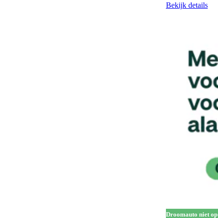
Bekijk details
Handgrepen in carrosseriekleur
142
Head-up display
63
Hill Descent Control
62
Hill-hold control
563
Hoofdairbags
1
Houten laadvloer
3
In hoogte verstelbare bestuurdersstoel
323
In hoogte verstelbare voorstoelen
201
Keyless entry
262
Keyless start
288
Koplampreiniging
7
LED achterlichten
336
Droomauto niet op