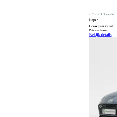
Alarmsysteem klasse III
4
2025
12.303 km
Benz
Android Auto
415
Kopen
Lease p/m vanaf
Apple CarPlay
415
Private lease
Bekijk details
Audiobediening op het stuurwiel
162
Automatisch dimmende binnenspiegel
483
Automatische parkeerassistent
81
Bagagescheidingsnet
77
Bidirectioneel laden
12
Bluetooth
415
Bluetooth carkit
1
Botswaarschuwingsysteem
317
Centrale deurvergrendeling
3