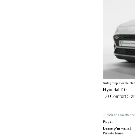
Elektrisch bedienbaar dakraam
22
Elektrisch bedienbaar schuif/kanteldak
5
Elektrisch inklapbare buitenspiegels
481
Elektrisch verstelbare bestuurdersstoel
45
Elektrisch verstelbare bestuurdersstoel met
89
geheugen
Elektrisch verstelbare stoelen
1
Elektrisch verstelbare voorstoel
5
Autogroep Twente Hen
Elektrisch verstelbare voorstoelen
93
Hyundai i10
1.0 Comfort 5-zits
Gelimiteerd slipdifferentieel
3
Geluidssysteem
4
2025
8.881 km
Benzi
Gescheiden climate control (2 zones)
133
Kopen
Lease p/m vanaf
Half lederen bekleding
13
Private lease