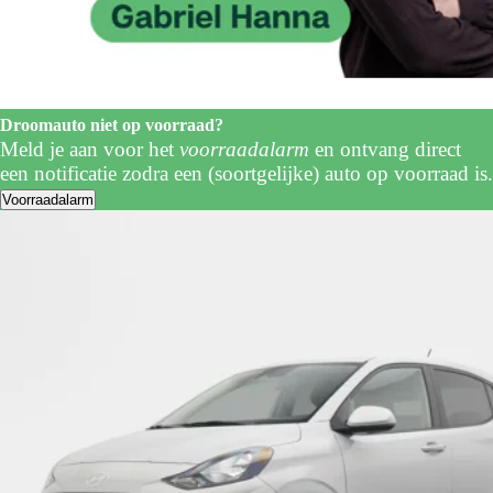
Droomauto niet op voorraad?
Meld je aan voor het
voorraadalarm
en ontvang direct
een notificatie zodra een (soortgelijke) auto op voorraad is.
Voorraadalarm