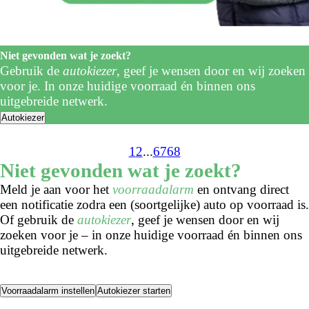
Niet gevonden wat je zoekt?
Gebruik de
autokiezer
, geef je wensen door en wij zoeken
voor je. In onze huidige voorraad én binnen ons
uitgebreide netwerk.
Autokiezer
1
2
...
67
68
Niet gevonden wat je zoekt?
Meld je aan voor het
voorraadalarm
en ontvang direct
een notificatie zodra een (soortgelijke) auto op voorraad is.
Of gebruik de
autokiezer
, geef je wensen door en wij
zoeken voor je – in onze huidige voorraad én binnen ons
uitgebreide netwerk.
Voorraadalarm instellen
Autokiezer starten