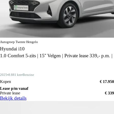
Autogroep Twente Hengelo
Hyundai i10
1.0 Comfort 5-zits | 15'' Velgen | Private lease 339,- p.m. |
2025
8.881 km
Benzine
Kopen
€ 17.950
Lease p/m vanaf
Private lease
€ 339
Bekijk details