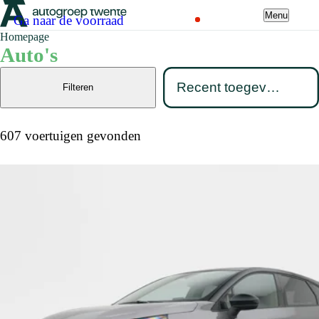
Menu
Ga naar de voorraad
Homepage
Auto's
Filteren
607 voertuigen gevonden