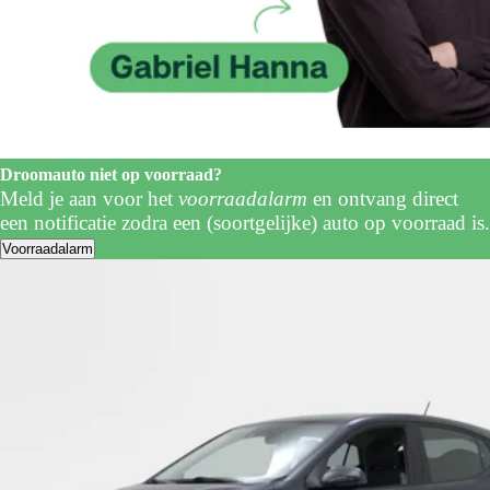
Droomauto niet op voorraad?
Meld je aan voor het
voorraadalarm
en ontvang direct
een notificatie zodra een (soortgelijke) auto op voorraad is.
Voorraadalarm