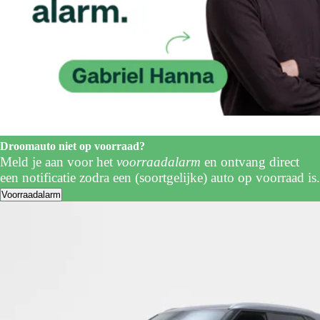
Droomauto niet op voorraad?
Meld je aan voor het
voorraadalarm
en ontvang direct
een notificatie zodra een (soortgelijke) auto op voorraad is.
Voorraadalarm