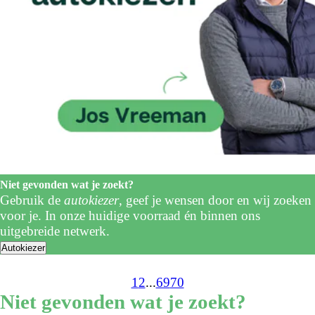
Niet gevonden wat je zoekt?
Gebruik de
autokiezer
, geef je wensen door en wij zoeken
voor je. In onze huidige voorraad én binnen ons
uitgebreide netwerk.
Autokiezer
1
2
...
69
70
Niet gevonden wat je zoekt?