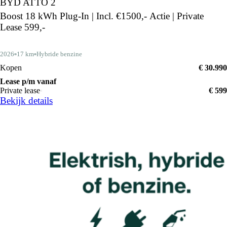
BYD ATTO 2
Boost 18 kWh Plug-In | Incl. €1500,- Actie | Private
Lease 599,-
2026
17 km
Hybride benzine
Kopen
€ 30.990
Lease p/m vanaf
Private lease
€ 599
Bekijk details