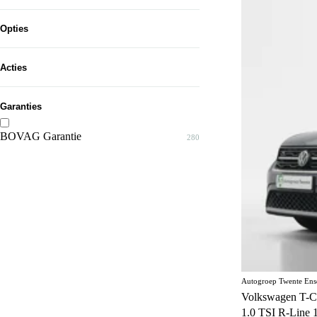
Tot...
Bruin
3
Oranje
Opties
3
Geel
3
5 zitplaatsen
6
Acties
Beige
1
7 zitplaatsen
1
Garanties
Accuverwarming
11
Achterklep
BOVAG Garantie
3
280
Achteruitrijcamera
470
Actieve rijstrookassistent
158
Adaptief schokdempingssysteem
29
Adaptive cruise control
251
Airconditioning
122
Autogroep Twente Ens
Airconditioning achter
37
Volkswagen T-C
1.0 TSI R-Line 
Alarmsysteem
62