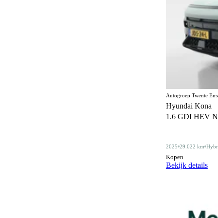
Elektrisch bedienbaar dakraam
22
Elektrisch bedienbaar schuif/kanteldak
5
Elektrisch inklapbare buitenspiegels
469
Elektrisch verstelbare bestuurdersstoel
44
Elektrisch verstelbare bestuurdersstoel met
86
geheugen
Autogroep Twente Ens
Elektrisch verstelbare stoelen
Hyundai Kona
1
1.6 GDI HEV N Lin
Elektrisch verstelbare voorstoel
5
Elektrisch verstelbare voorstoelen
89
2025
29.022 km
Hybr
Gelimiteerd slipdifferentieel
Kopen
3
Bekijk details
Geluidssysteem
4
Gescheiden climate control (2 zones)
129
Half lederen bekleding
13