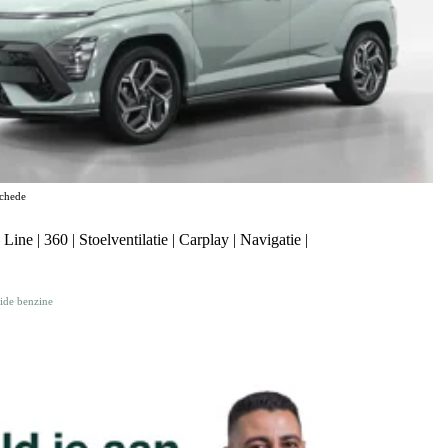
chede
e | 360 | Stoelventilatie | Carplay | Navigatie |
ide benzine