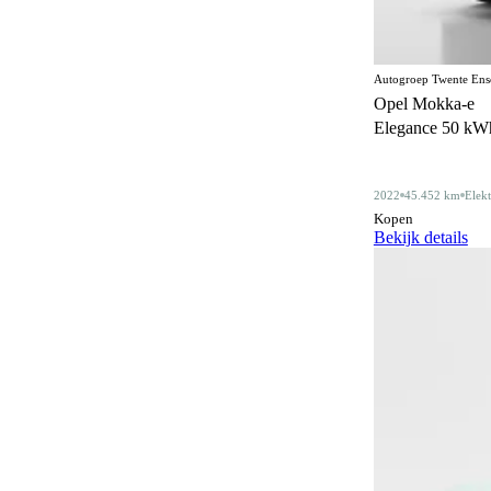
Centrale deurvergrendeling
168
afstandbediend
Climate control
355
Autogroep Twente Ens
Opel Mokka-e
Comfortstoelen
18
Elegance 50 kWh 
Connected services
361
Cruise control
2022
45.452 km
Elekt
182
Kopen
Dakdragers
Bekijk details
5
Dakrails
336
Dealer onderhouden
347
Derde remlicht
2
Dodehoeksignalering
202
Draadloos opladen mobiele telefoon
198
ESP
589