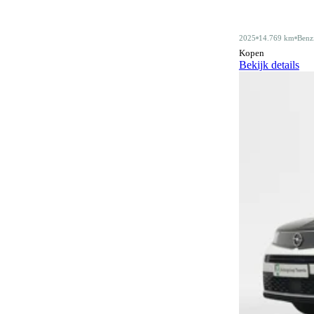
Alarmsysteem klasse III
4
2025
14.769 km
Benz
Android Auto
405
Kopen
Bekijk details
Apple CarPlay
405
Audiobediening op het stuurwiel
158
Automatisch dimmende binnenspiegel
471
Automatische parkeerassistent
77
Bagagescheidingsnet
77
Bidirectioneel laden
11
Bluetooth
406
Bluetooth carkit
1
Botswaarschuwingsysteem
311
Centrale deurvergrendeling
3