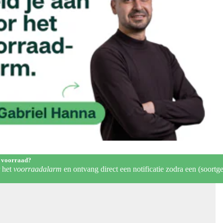
 voorraad?
r het
voorraadalarm
en ontvang direct een notificatie zodra een (soortge