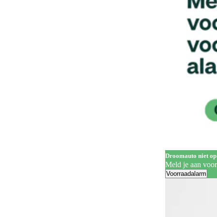
Handgrepen in carrosseriekleur
138
Head-up display
62
Hill Descent Control
59
Hill-hold control
552
Hoofdairbags
1
Houten laadvloer
3
In hoogte verstelbare bestuurdersstoel
318
In hoogte verstelbare voorstoelen
200
Keyless entry
256
Droomauto niet op
Meld je aan voo
Keyless start
279
Voorraadalarm
Koplampreiniging
7
LED achterlichten
329