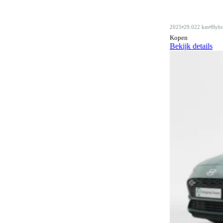
Alarmsysteem klasse III
4
2025
29.022 km
Hybr
Android Auto
415
Kopen
Bekijk details
Apple CarPlay
415
Audiobediening op het stuurwiel
162
Automatisch dimmende binnenspiegel
483
Automatische parkeerassistent
80
Bagagescheidingsnet
77
Bidirectioneel laden
12
Bluetooth
415
Bluetooth carkit
1
Botswaarschuwingsysteem
319
Centrale deurvergrendeling
3