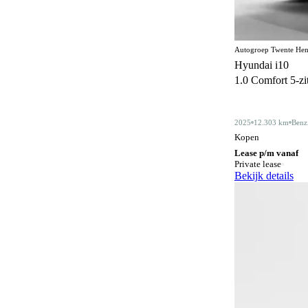
Centrale deurvergrendeling
172
afstandbediend
Climate control
364
Autogroep Twente Hen
Hyundai i10
Comfortstoelen
17
1.0 Comfort 5-zits
Connected services
372
Cruise control
2025
12.303 km
Benz
185
Kopen
Dakdragers
5
Lease p/m vanaf
Private lease
Dakrails
342
Bekijk details
Dealer onderhouden
356
Derde remlicht
2
Dodehoeksignalering
212
Draadloos opladen mobiele telefoon
203
ESP
603