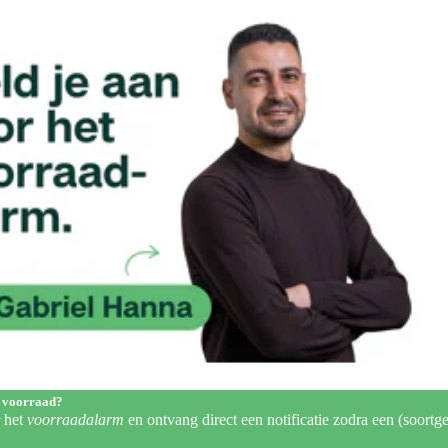
 voorraad?
r het
voorraadalarm
en ontvang direct een notificatie zodra een (soortge