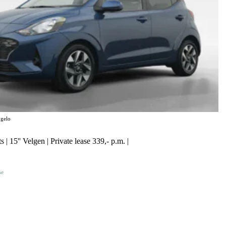
gelo
 | 15'' Velgen | Private lease 339,- p.m. |
ne