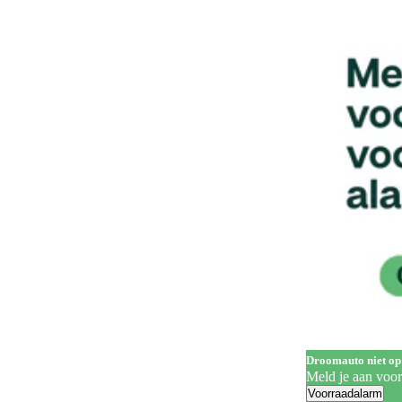
Handgrepen in carrosseriekleur
142
Head-up display
63
Hill Descent Control
62
Hill-hold control
563
Hoofdairbags
1
Houten laadvloer
3
In hoogte verstelbare bestuurdersstoel
323
In hoogte verstelbare voorstoelen
202
Keyless entry
261
Keyless start
287
Koplampreiniging
7
Droomauto niet op
LED achterlichten
336
Meld je aan voo
Voorraadalarm