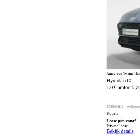
Elektrisch bedienbaar dakraam
22
Elektrisch bedienbaar schuif/kanteldak
5
Elektrisch inklapbare buitenspiegels
481
Elektrisch verstelbare bestuurdersstoel
45
Elektrisch verstelbare bestuurdersstoel met
89
geheugen
Elektrisch verstelbare stoelen
1
Autogroep Twente Hen
Elektrisch verstelbare voorstoel
5
Hyundai i10
1.0 Comfort 5-zits
Elektrisch verstelbare voorstoelen
93
Gelimiteerd slipdifferentieel
3
2025
9.612 km
Benzi
Geluidssysteem
4
Kopen
Lease p/m vanaf
Gescheiden climate control (2 zones)
133
Private lease
Bekijk details
Half lederen bekleding
13