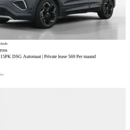
chede
ross
115PK DSG Automaat | Private lease 569 Per maand
ine