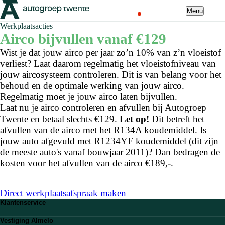
Menu
Werkplaatsacties
Airco bijvullen vanaf €129
Wist je dat jouw airco per jaar zo’n 10% van z’n vloeistof
verliest? Laat daarom regelmatig het vloeistofniveau van
jouw aircosysteem controleren. Dit is van belang voor het
behoud en de optimale werking van jouw airco.
Regelmatig moet je jouw airco laten bijvullen.
Laat nu je airco controleren en afvullen bij Autogroep
Twente en betaal slechts €129.
Let op!
Dit betreft het
afvullen van de airco met het R134A koudemiddel. Is
jouw auto afgevuld met R1234YF koudemiddel (dit zijn
de meeste auto's vanaf bouwjaar 2011)? Dan bedragen de
kosten voor het afvullen van de airco €189,-.
Direct werkplaatsafspraak maken
Klantenservice
Veelgestelde vragen
Vestiging Almelo
Stuur ons een WhatsApp