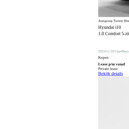
Centrale deurvergrendeling
172
afstandbediend
Climate control
361
Autogroep Twente Hen
Hyundai i10
Comfortstoelen
17
1.0 Comfort 5-zits
Connected services
369
Cruise control
2025
12.303 km
Benz
185
Kopen
Dakdragers
5
Lease p/m vanaf
Private lease
Dakrails
340
Bekijk details
Dealer onderhouden
353
Derde remlicht
2
Dodehoeksignalering
209
Draadloos opladen mobiele telefoon
200
ESP
600