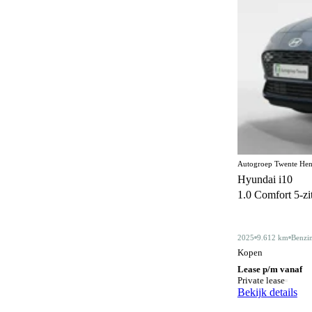
Elektrisch bedienbaar dakraam
22
Elektrisch bedienbaar schuif/kanteldak
5
Elektrisch inklapbare buitenspiegels
478
Elektrisch verstelbare bestuurdersstoel
45
Elektrisch verstelbare bestuurdersstoel met
86
geheugen
Elektrisch verstelbare stoelen
1
Autogroep Twente Hen
Elektrisch verstelbare voorstoel
5
Hyundai i10
1.0 Comfort 5-zits
Elektrisch verstelbare voorstoelen
90
Gelimiteerd slipdifferentieel
3
2025
9.612 km
Benzi
Geluidssysteem
4
Kopen
Lease p/m vanaf
Gescheiden climate control (2 zones)
133
Private lease
Bekijk details
Half lederen bekleding
13