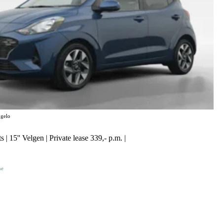
gelo
 | 15'' Velgen | Private lease 339,- p.m. |
ne