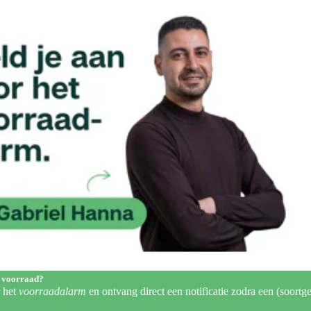
 voorraad?
r het
voorraadalarm
en ontvang direct een notificatie zodra een (soortge