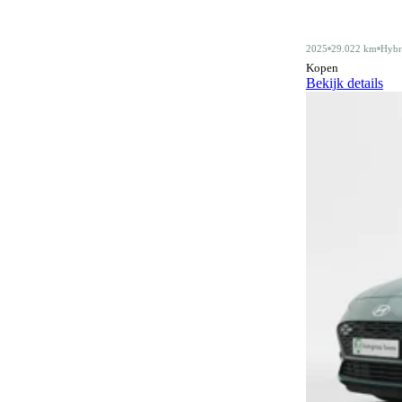
Alarmsysteem klasse III
4
2025
29.022 km
Hybr
Android Auto
412
Kopen
Bekijk details
Apple CarPlay
412
Audiobediening op het stuurwiel
162
Automatisch dimmende binnenspiegel
480
Automatische parkeerassistent
79
Bagagescheidingsnet
77
Bidirectioneel laden
12
Bluetooth
412
Bluetooth carkit
1
Botswaarschuwingsysteem
316
Centrale deurvergrendeling
3