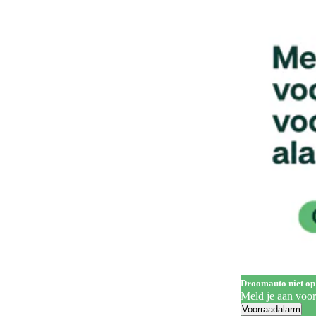
Handgrepen in carrosseriekleur
142
Head-up display
62
Hill Descent Control
60
Hill-hold control
560
Hoofdairbags
1
Houten laadvloer
3
In hoogte verstelbare bestuurdersstoel
322
In hoogte verstelbare voorstoelen
201
Keyless entry
258
Keyless start
284
Koplampreiniging
7
Droomauto niet op
LED achterlichten
333
Meld je aan voo
Voorraadalarm