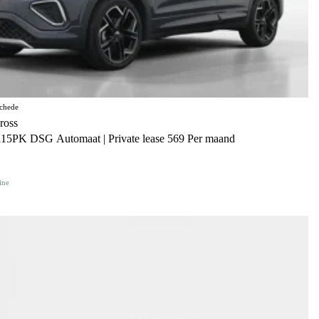
chede
ross
115PK DSG Automaat | Private lease 569 Per maand
ine