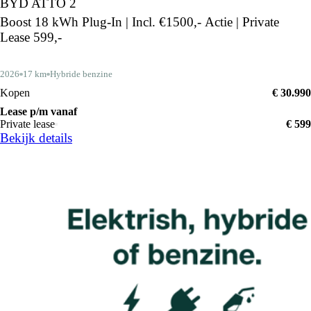
BYD ATTO 2
Boost 18 kWh Plug-In | Incl. €1500,- Actie | Private
Lease 599,-
2026
17 km
Hybride benzine
Kopen
€ 30.990
Lease p/m vanaf
Private lease
€ 599
Bekijk details