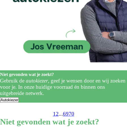
Niet gevonden wat je zoekt?
Gebruik de
autokiezer
, geef je wensen door en wij zoeken
voor je. In onze huidige voorraad én binnen ons
uitgebreide netwerk.
Autokiezer
1
2
...
69
70
Niet gevonden wat je zoekt?