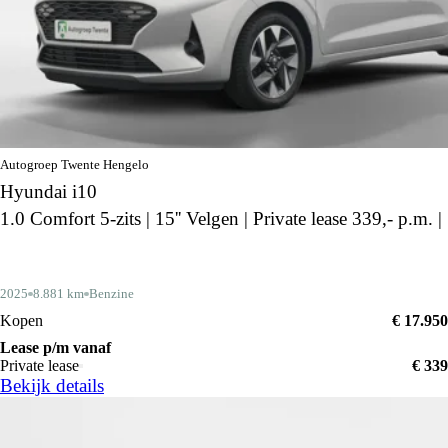
Autogroep Twente Hengelo
Hyundai i10
1.0 Comfort 5-zits | 15'' Velgen | Private lease 339,- p.m. |
2025
8.881 km
Benzine
Kopen
€ 17.950
Lease p/m vanaf
Private lease
€ 339
Bekijk details