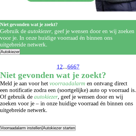
Niet gevonden wat je zoekt?
Gebruik de
autokiezer
, geef je wensen door en wij zoeken
voor je. In onze huidige voorraad én binnen ons
uitgebreide netwerk.
Autokiezer
1
2
...
66
67
Niet gevonden wat je zoekt?
Meld je aan voor het
voorraadalarm
en ontvang direct
een notificatie zodra een (soortgelijke) auto op voorraad is.
Of gebruik de
autokiezer
, geef je wensen door en wij
zoeken voor je – in onze huidige voorraad én binnen ons
uitgebreide netwerk.
Voorraadalarm instellen
Autokiezer starten