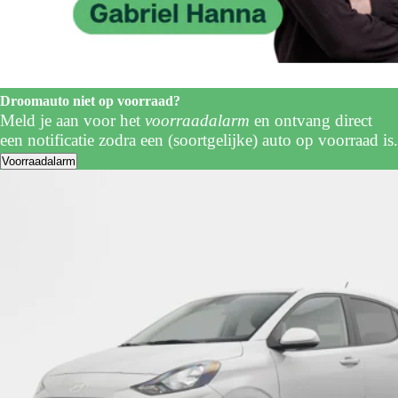
Droomauto niet op voorraad?
Meld je aan voor het
voorraadalarm
en ontvang direct
een notificatie zodra een (soortgelijke) auto op voorraad is.
Voorraadalarm