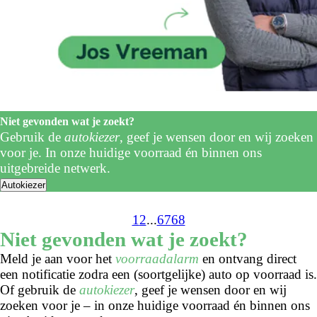
Niet gevonden wat je zoekt?
Gebruik de
autokiezer
, geef je wensen door en wij zoeken
voor je. In onze huidige voorraad én binnen ons
uitgebreide netwerk.
Autokiezer
1
2
...
67
68
Niet gevonden wat je zoekt?
Meld je aan voor het
voorraadalarm
en ontvang direct
een notificatie zodra een (soortgelijke) auto op voorraad is.
Of gebruik de
autokiezer
, geef je wensen door en wij
zoeken voor je – in onze huidige voorraad én binnen ons