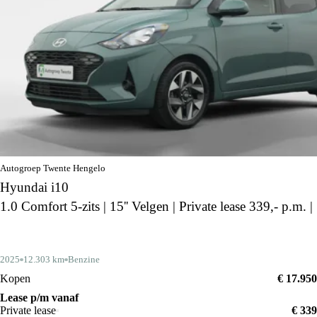
Autogroep Twente Hengelo
Hyundai i10
1.0 Comfort 5-zits | 15'' Velgen | Private lease 339,- p.m. |
2025
12.303 km
Benzine
Kopen
€ 17.950
Lease p/m vanaf
Private lease
€ 339