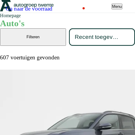
Menu
Ga naar de voorraad
Homepage
Auto's
Filteren
607 voertuigen gevonden