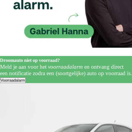
Droomauto niet op voorraad?
Meld je aan voor het
voorraadalarm
en ontvang direct
een notificatie zodra een (soortgelijke) auto op voorraad is.
Voorraadalarm