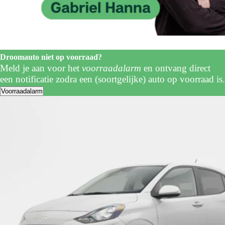
Droomauto niet op voorraad?
Meld je aan voor het
voorraadalarm
en ontvang direct
een notificatie zodra een (soortgelijke) auto op voorraad is.
Voorraadalarm