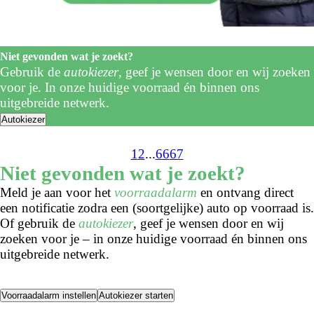
Niet gevonden wat je zoekt?
Gebruik de
autokiezer
, geef je wensen door en wij zoeken
voor je. In onze huidige voorraad én binnen ons
uitgebreide netwerk.
Autokiezer
1
2
...
66
67
Niet gevonden wat je zoekt?
Meld je aan voor het
voorraadalarm
en ontvang direct
een notificatie zodra een (soortgelijke) auto op voorraad is.
Of gebruik de
autokiezer
, geef je wensen door en wij
zoeken voor je – in onze huidige voorraad én binnen ons
uitgebreide netwerk.
Voorraadalarm instellen
Autokiezer starten