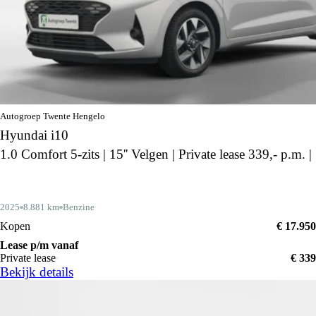
Autogroep Twente Hengelo
Hyundai i10
1.0 Comfort 5-zits | 15'' Velgen | Private lease 339,- p.m. |
2025
8.881 km
Benzine
Kopen
€ 17.950
Lease p/m vanaf
Private lease
€ 339
Bekijk details