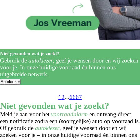
Niet gevonden wat je zoekt?
Gebruik de
autokiezer
, geef je wensen door en wij zoeken
voor je. In onze huidige voorraad én binnen ons
uitgebreide netwerk.
Autokiezer
1
2
...
66
67
Niet gevonden wat je zoekt?
Meld je aan voor het
voorraadalarm
en ontvang direct
een notificatie zodra een (soortgelijke) auto op voorraad is.
Of gebruik de
autokiezer
, geef je wensen door en wij
zoeken voor je – in onze huidige voorraad én binnen ons