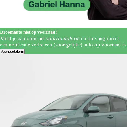
Droomauto niet op voorraad?
Meld je aan voor het
voorraadalarm
en ontvang direct
een notificatie zodra een (soortgelijke) auto op voorraad is.
Voorraadalarm