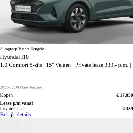
Autogroep Twente Hengelo
Hyundai i10
1.0 Comfort 5-zits | 15'' Velgen | Private lease 339,- p.m. |
2025
12.303 km
Benzine
Kopen
€ 17.950
Lease p/m vanaf
Private lease
€ 339
Bekijk details