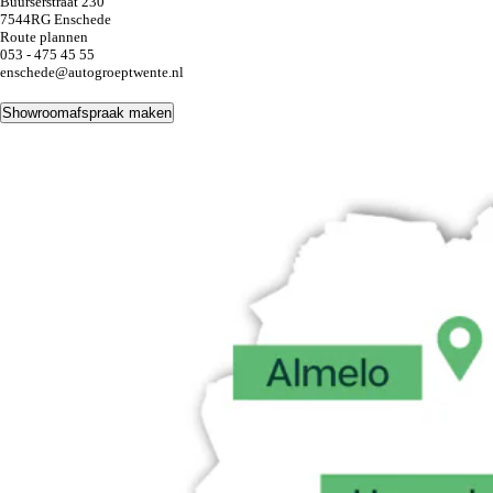
Buurserstraat 230
7544RG Enschede
Route plannen
053 - 475 45 55
enschede@autogroeptwente.nl
Showroomafspraak maken