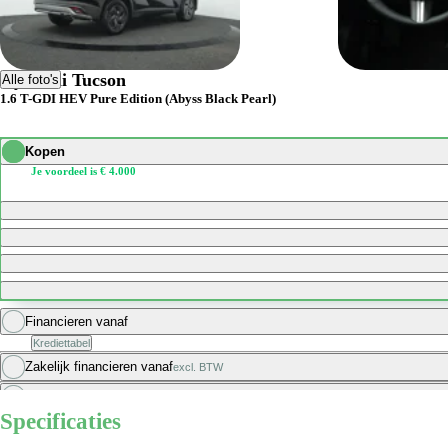
Hyundai Tucson
Alle foto's
1.6 T-GDI HEV Pure Edition (Abyss Black Pearl)
Kopen
Je voordeel is € 4.000
Financieren vanaf
Krediettabel
Zakelijk financieren vanaf
excl. BTW
Private leasen vanaf
Specificaties