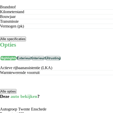
Brandstof
Kilometerstand
Bouwjaar
Transmissie
Vermogen (pk)
Alle specificaties
Opties
Highlights
Exterieur
Interieur
Uitrusting
Actieve rijbaanassistentie (LKA)
Warmtewerende voorruit
Alle opties
Deze
auto bekijken
?
Autogroep Twente Enschede