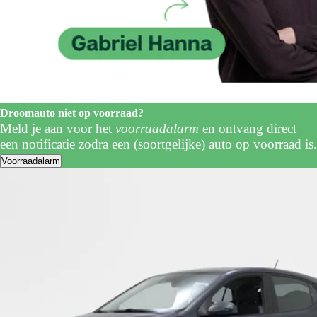
Droomauto niet op voorraad?
Meld je aan voor het
voorraadalarm
en ontvang direct
een notificatie zodra een (soortgelijke) auto op voorraad is.
Voorraadalarm