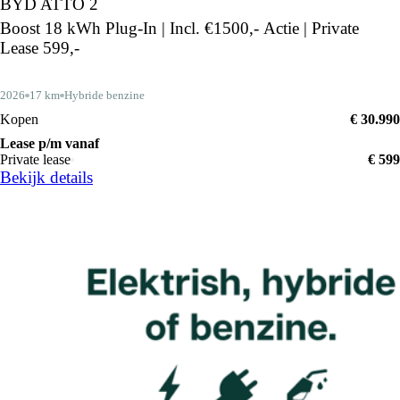
BYD ATTO 2
Boost 18 kWh Plug-In | Incl. €1500,- Actie | Private
Lease 599,-
2026
17 km
Hybride benzine
Kopen
€ 30.990
Lease p/m vanaf
Private lease
€ 599
Bekijk details