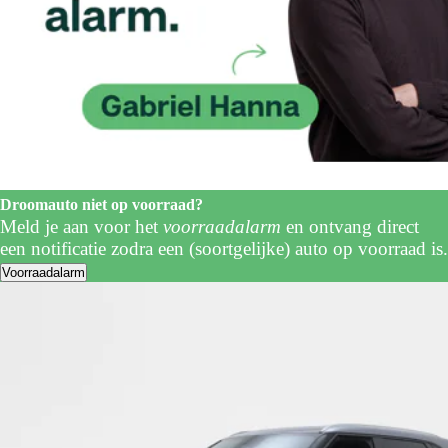
Droomauto niet op voorraad?
Meld je aan voor het
voorraadalarm
en ontvang direct
een notificatie zodra een (soortgelijke) auto op voorraad is.
Voorraadalarm