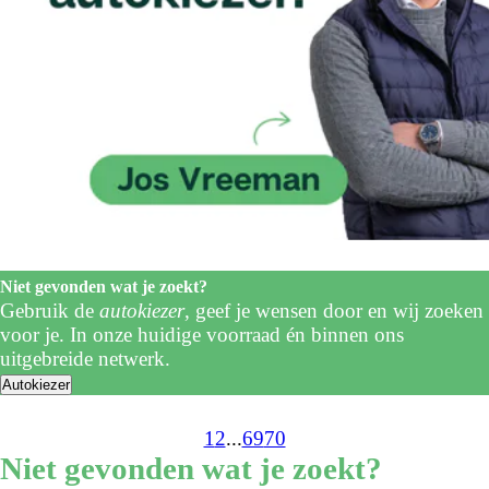
Niet gevonden wat je zoekt?
Gebruik de
autokiezer
, geef je wensen door en wij zoeken
voor je. In onze huidige voorraad én binnen ons
uitgebreide netwerk.
Autokiezer
1
2
...
69
70
Niet gevonden wat je zoekt?